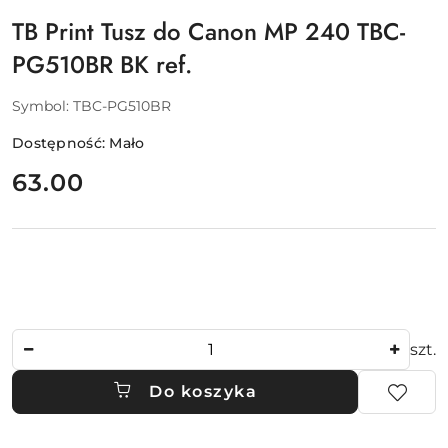
TB Print Tusz do Canon MP 240 TBC-
PG510BR BK ref.
Symbol:
TBC-PG510BR
Dostępność:
Mało
cena:
63.00
Ilość
szt.
Do koszyka