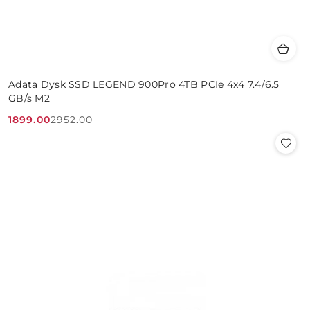
Adata Dysk SSD LEGEND 900Pro 4TB PCIe 4x4 7.4/6.5
GB/s M2
1899.00
2952.00
Cena
Cena
promocyjna:
przed
promocją: