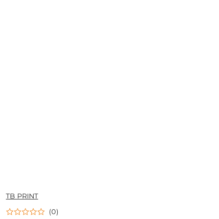
NAZWA
TB PRINT
PRODUCENTA:
(0)