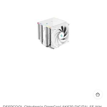
DEEPCOOL Chłodzenie DeepCool AK620 DIGITAL SE WH