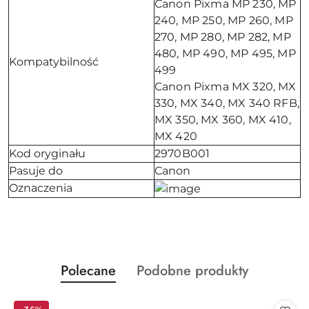
Canon Pixma MP 230, MP
240, MP 250, MP 260, MP
270, MP 280, MP 282, MP
480, MP 490, MP 495, MP
Kompatybilność
499
Canon Pixma MX 320, MX
330, MX 340, MX 340 RFB,
MX 350, MX 360, MX 410,
MX 420
Kod oryginału
2970B001
Pasuje do
Canon
Oznaczenia
Produkty
Produkty
Polecane
Podobne produkty
Pomiń karuzelę produktów
o
o
statusie:
statusie: