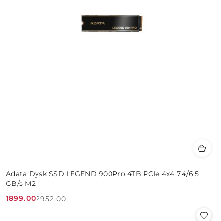
Adata Dysk SSD LEGEND 900Pro 4TB PCIe 4x4 7.4/6.5
GB/s M2
1899.00
2952.00
Cena
Cena
promocyjna:
przed