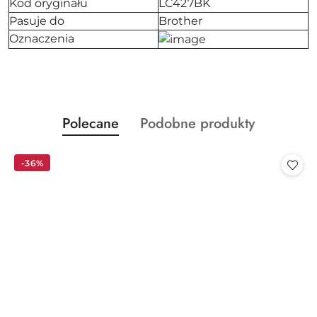
Kod oryginału
LC427BK
Pasuje do
Brother
Oznaczenia
Produkty
Produkty
Polecane
Podobne produkty
Pomiń karuzelę produktów
o
o
statusie:
statusie:
-36%