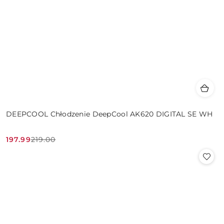
DEEPCOOL Chłodzenie DeepCool AK620 DIGITAL SE WH
197.99
219.00
Cena
Cena
promocyjna:
przed
promocją: