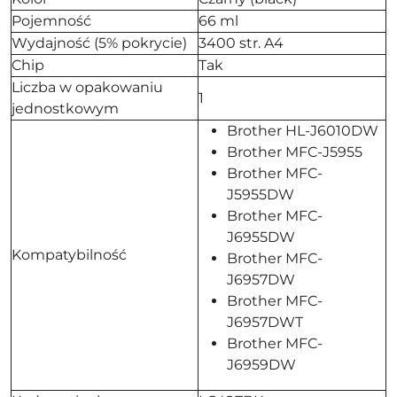
Pojemność
66 ml
Wydajność (5% pokrycie)
3400 str. A4
Chip
Tak
Liczba w opakowaniu
1
jednostkowym
Brother HL-J6010DW
Brother MFC-J5955
Brother MFC-
J5955DW
Brother MFC-
J6955DW
Kompatybilność
Brother MFC-
J6957DW
Brother MFC-
J6957DWT
Brother MFC-
J6959DW