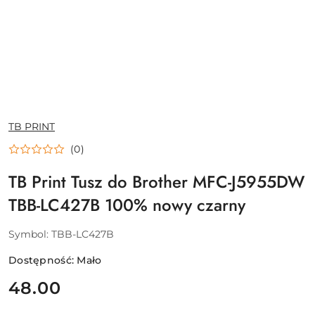
NAZWA
TB PRINT
PRODUCENTA:
(0)
TB Print Tusz do Brother MFC-J5955DW
TBB-LC427B 100% nowy czarny
Symbol:
TBB-LC427B
Dostępność:
Mało
cena:
48.00