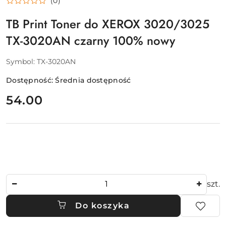
(0)
TB Print Toner do XEROX 3020/3025
TX-3020AN czarny 100% nowy
Symbol:
TX-3020AN
Dostępność:
Średnia dostępność
cena:
54.00
Ilość
szt.
Do koszyka