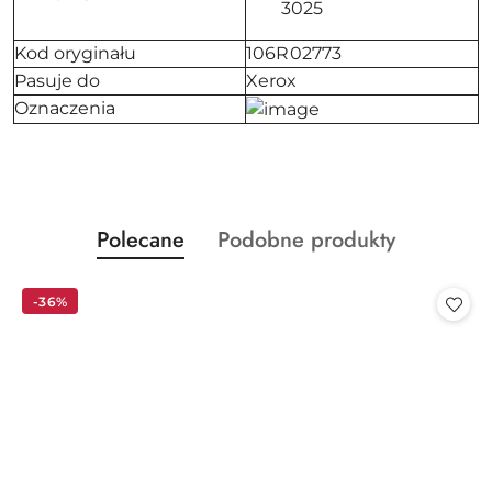
3025
Kod oryginału
106R02773
Pasuje do
Xerox
Oznaczenia
Produkty
Produkty
Polecane
Podobne produkty
Pomiń karuzelę produktów
o
o
statusie:
statusie:
-36%