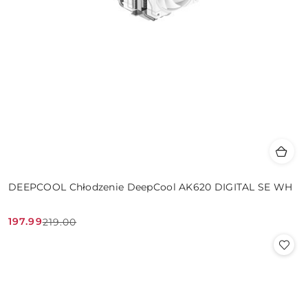
DEEPCOOL Chłodzenie DeepCool AK620 DIGITAL SE WH
197.99
219.00
Cena
Cena
promocyjna:
przed
promocją: