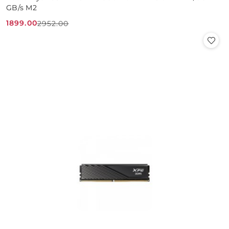
GB/s M2
1899.00
2952.00
Cena
Cena
promocyjna:
przed
promocją: