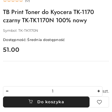
(0)
TB Print Toner do Kyocera TK-1170
czarny TK-TK1170N 100% nowy
Symbol:
TK-TK1170N
Dostępność:
Średnia dostępność
cena:
51.00
Ilość
szt.
Do koszyka