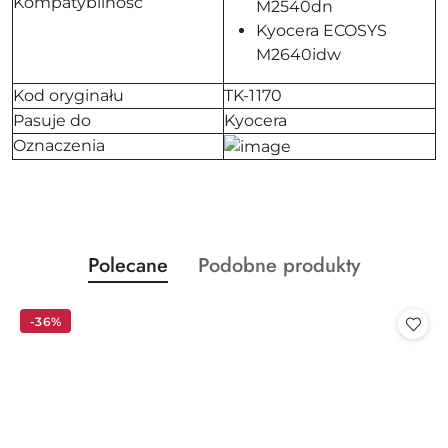
Kompatybilność
M2540dn
Kyocera ECOSYS
M2640idw
Kod oryginału
TK-1170
Pasuje do
Kyocera
Oznaczenia
Produkty
Produkty
Polecane
Podobne produkty
Pomiń karuzelę produktów
o
o
statusie:
statusie:
-36%