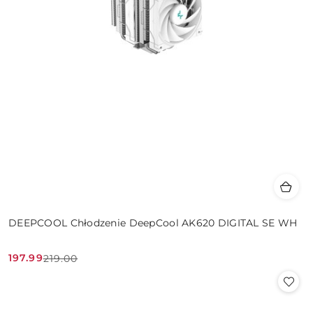
DEEPCOOL Chłodzenie DeepCool AK620 DIGITAL SE WH
197.99
219.00
Cena
Cena
promocyjna:
przed
promocją: