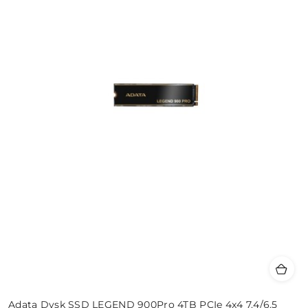
Adata Dysk SSD LEGEND 900Pro 4TB PCIe 4x4 7.4/6.5