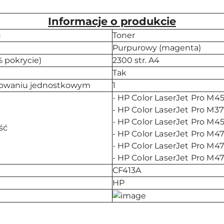
Informacje o produkcie
u
Toner
Purpurowy (magenta)
 pokrycie)
2300 str. A4
Tak
kowaniu jednostkowym
1
- HP Color LaserJet Pro M4
- HP Color LaserJet Pro M
- HP Color LaserJet Pro M4
ść
- HP Color LaserJet Pro M4
- HP Color LaserJet Pro M4
- HP Color LaserJet Pro M4
CF413A
HP