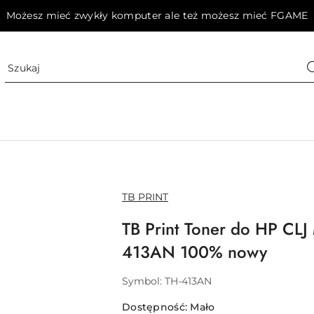
Możesz mieć zwykły komputer ale też możesz mieć FGAME
NAZWA
TB PRINT
PRODUCENTA:
TB Print Toner do HP CL
413AN 100% nowy
Symbol:
TH-413AN
Dostępność:
Mało