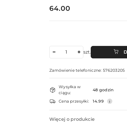
cena:
64.00
Ilość
szt.
D
Zamówienie telefoniczne: 576203205
Dostępność
Wysyłka w
i
48 godzin
ciągu:
dostawa
Cena przesyłki:
14.99
Więcej o produkcie