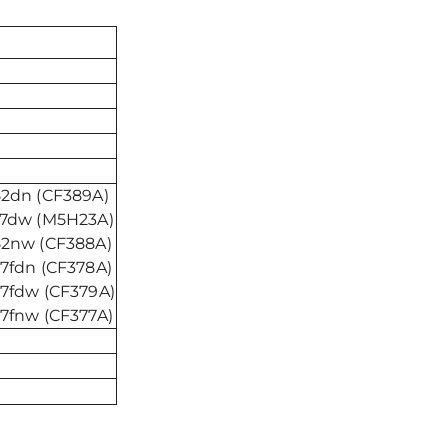
52dn (CF389A)
377dw (M5H23A)
52nw (CF388A)
77fdn (CF378A)
77fdw (CF379A)
77fnw (CF377A)