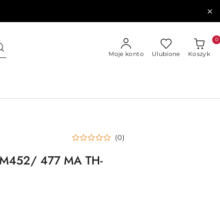
0
Moje konto
Ulubione
Koszyk
(0)
J M452/ 477 MA TH-