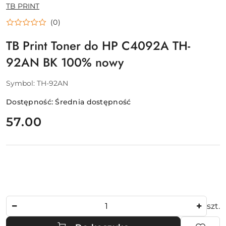
NAZWA
TB PRINT
PRODUCENTA:
(0)
TB Print Toner do HP C4092A TH-
92AN BK 100% nowy
Symbol:
TH-92AN
Dostępność:
Średnia dostępność
cena:
57.00
Ilość
szt.