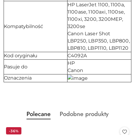
HP LaserJet 1100, 1100a,
1100ase, 1100axi, 1100se,
1100xi, 3200, 3200MEP,
Kompatybilność
3200se
Canon Laser Shot
LBP250, LBP350, LBP800,
LBP810, LBP1110, LBP1120
Kod oryginału
C4092A
HP
Pasuje do
Canon
Oznaczenia
Produkty
Produkty
Polecane
Podobne produkty
Pomiń karuzelę produktów
o
o
statusie:
statusie:
-36%