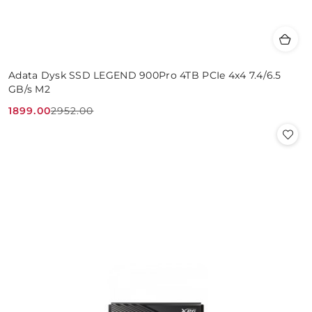
Adata Dysk SSD LEGEND 900Pro 4TB PCIe 4x4 7.4/6.5
GB/s M2
1899.00
2952.00
Cena
Cena
promocyjna:
przed
promocją: