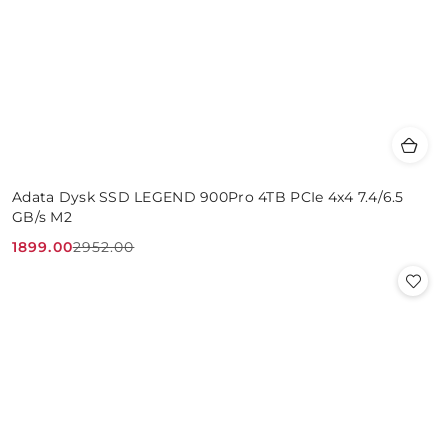
Adata Dysk SSD LEGEND 900Pro 4TB PCIe 4x4 7.4/6.5
GB/s M2
1899.00
2952.00
Cena
Cena
promocyjna:
przed
promocją: