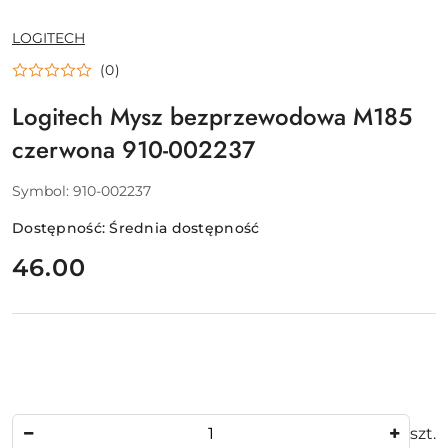
NAZWA
LOGITECH
PRODUCENTA:
(0)
Logitech Mysz bezprzewodowa M185
czerwona 910-002237
Symbol:
910-002237
Dostępność:
Średnia dostępność
cena:
46.00
Ilość
szt.