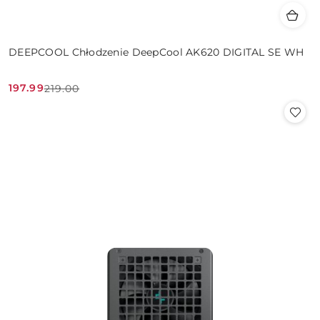
DEEPCOOL Chłodzenie DeepCool AK620 DIGITAL SE WH
197.99
219.00
Cena
Cena
promocyjna:
przed
promocją: