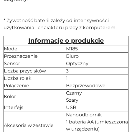
* Żywotność baterii zależy od intensywności
użytkowania i charakteru pracy z komputerem.
Informacje o produkcie
Model
M185
Przeznaczenie
Biuro
Sensor
Optyczny
Liczba przycisków
3
Liczba rolek
1
Połączenie
Bezprzewodowe
Czarny
Kolor
Szary
Interfejs
USB
Nanoodbiornik
1 bateria AA (umieszczona
Akcesoria w zestawie
w urządzeniu)