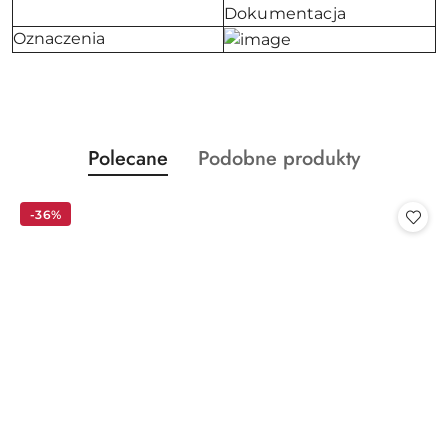
Dokumentacja
Oznaczenia
Produkty
Produkty
Polecane
Podobne produkty
Pomiń karuzelę produktów
o
o
statusie:
statusie:
-36%