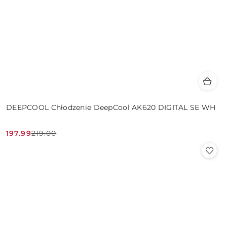
DEEPCOOL Chłodzenie DeepCool AK620 DIGITAL SE WH
197.99
219.00
Cena
Cena
promocyjna:
przed
promocją: