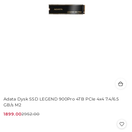
Adata Dysk SSD LEGEND 900Pro 4TB PCIe 4x4 7.4/6.5
GB/s M2
1899.00
2952.00
Cena
Cena
promocyjna:
przed
promocją: