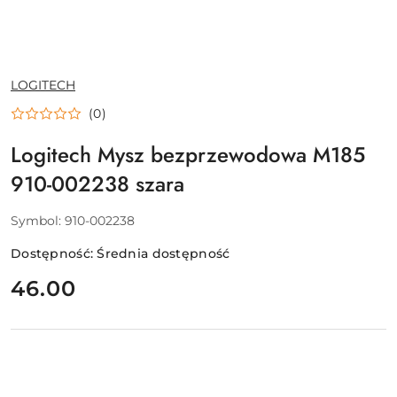
NAZWA
LOGITECH
PRODUCENTA:
(0)
Logitech Mysz bezprzewodowa M185
910-002238 szara
Symbol:
910-002238
Dostępność:
Średnia dostępność
cena:
46.00