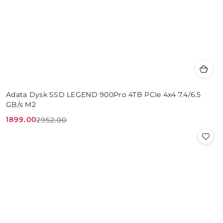
Adata Dysk SSD LEGEND 900Pro 4TB PCIe 4x4 7.4/6.5
GB/s M2
1899.00
2952.00
Cena
Cena
promocyjna:
przed
promocją: