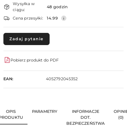
Wysyłka w
i
48 godzin
ciągu:
dostawa
Wyślij
Cena przesyłki:
14.99
Zadaj pytanie
Pobierz produkt do PDF
EAN:
4052792045352
OPIS
PARAMETRY
INFORMACJE
OPINI
PRODUKTU
DOT.
(0)
BEZPIECZEŃSTWA