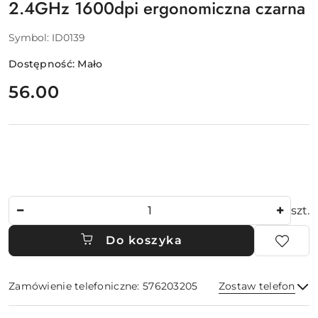
2.4GHz 1600dpi ergonomiczna czarna
Symbol:
ID0139
Dostępność:
Mało
cena:
56.00
Ilość
szt.
Do koszyka
Zamówienie telefoniczne: 576203205
Zostaw telefon
Dostępność