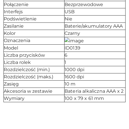
Połączenie
Bezprzewodowe
Interfejs
USB
Podświetlenie
Nie
Zasilanie
Baterie/akumulatory AAA
Kolor
Czarny
Oznaczenia
Model
ID0139
Liczba przycisków
6
Liczba rolek
1
Rozdzielczość (min.)
1000 dpi
Rozdzielczość (maks.)
1600 dpi
Zasięg
10 m
Akcesoria w zestawie
Bateria alkaliczna AAA x 2
Wymiary
100 x 79 x 61 mm