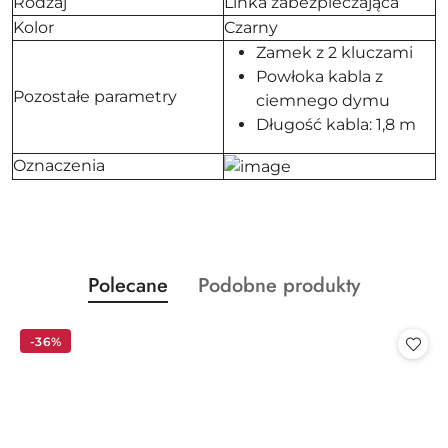
Rodzaj
Linka zabezpieczająca
Kolor
Czarny
Zamek z 2 kluczami
Powłoka kabla z
Pozostałe parametry
ciemnego dymu
Długość kabla: 1,8 m
Oznaczenia
Produkty
Produkty
Polecane
Podobne produkty
Pomiń karuzelę produktów
o
o
statusie:
statusie:
-36%