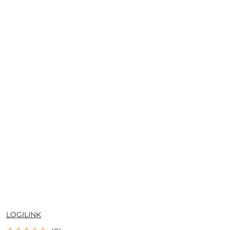
NAZWA
LOGILINK
PRODUCENTA: