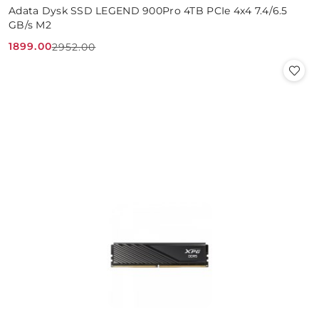
Adata Dysk SSD LEGEND 900Pro 4TB PCIe 4x4 7.4/6.5
GB/s M2
1899.00
2952.00
Cena
Cena
promocyjna:
przed
promocją: