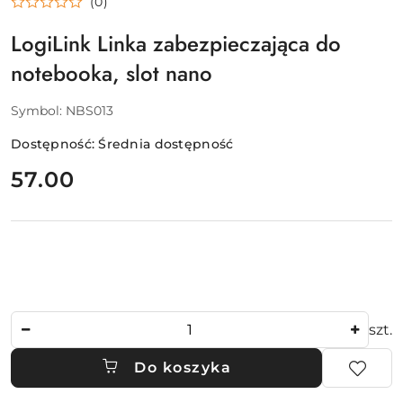
(0)
LogiLink Linka zabezpieczająca do
notebooka, slot nano
Symbol:
NBS013
Dostępność:
Średnia dostępność
cena:
57.00
Ilość
szt.
Do koszyka