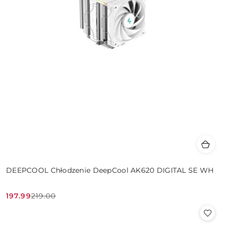
DEEPCOOL Chłodzenie DeepCool AK620 DIGITAL SE WH
197.99
219.00
Cena
Cena
promocyjna:
przed