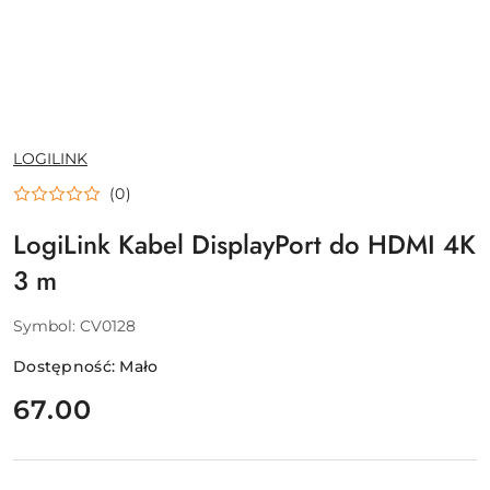
NAZWA
LOGILINK
PRODUCENTA:
(0)
LogiLink Kabel DisplayPort do HDMI 4K
3 m
Symbol:
CV0128
Dostępność:
Mało
cena:
67.00