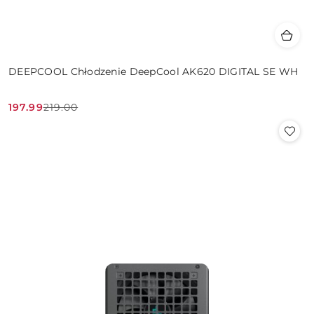
DEEPCOOL Chłodzenie DeepCool AK620 DIGITAL SE WH
197.99
219.00
Cena
Cena
promocyjna:
przed
promocją: