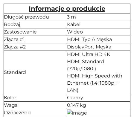
Informacje o produkcie
Długość przewodu
3 m
Rodzaj
Kabel
Zastosowanie
Wideo
Złącza #1
HDMI Typ A Męska
Złącza #2
DisplayPort Męska
HDMI Ultra HD 4K
HDMI Standard
(720p/1080i)
Standard
HDMI High Speed with
Ethernet (1.4; 1080p +
LAN)
Kolor
Czarny
Waga
0.147 kg
Oznaczenia