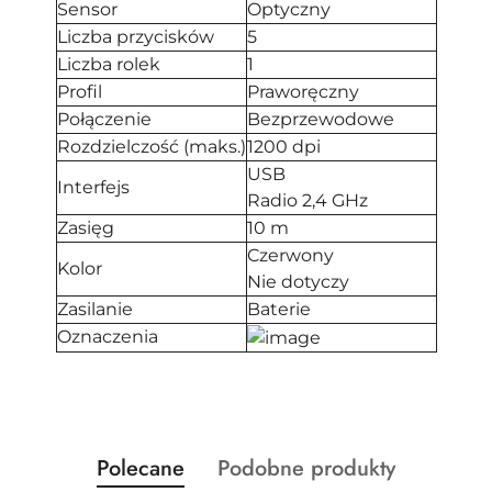
Sensor
Optyczny
Liczba przycisków
5
Liczba rolek
1
Profil
Praworęczny
Połączenie
Bezprzewodowe
Rozdzielczość (maks.)
1200 dpi
USB
Interfejs
Radio 2,4 GHz
Zasięg
10 m
Czerwony
Kolor
Nie dotyczy
Zasilanie
Baterie
Oznaczenia
Produkty
Produkty
Polecane
Podobne produkty
Pomiń karuzelę produktów