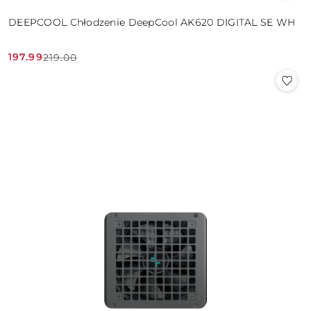
DEEPCOOL Chłodzenie DeepCool AK620 DIGITAL SE WH
197.99
219.00
Cena
Cena
promocyjna:
przed
promocją: