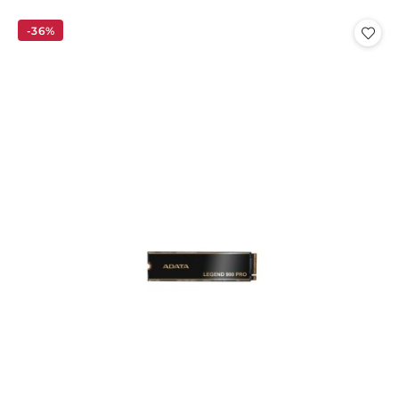
o
o
statusie:
statusie:
-36%