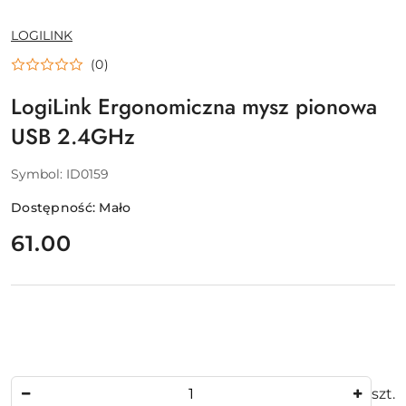
NAZWA
LOGILINK
PRODUCENTA:
(0)
LogiLink Ergonomiczna mysz pionowa
USB 2.4GHz
Symbol:
ID0159
Dostępność:
Mało
cena:
61.00
Ilość
szt.