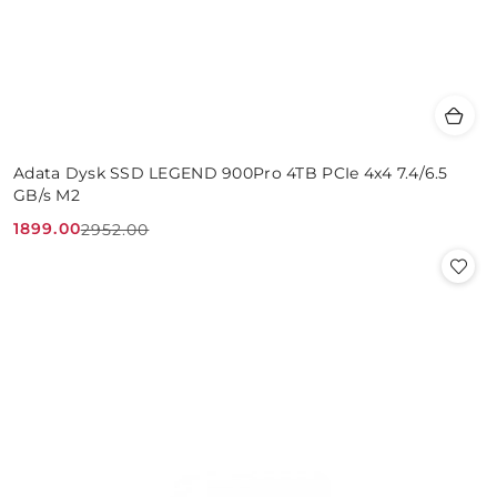
Adata Dysk SSD LEGEND 900Pro 4TB PCIe 4x4 7.4/6.5
GB/s M2
1899.00
2952.00
Cena
Cena
promocyjna:
przed
promocją: