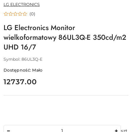
NAZWA
LG ELECTRONICS
PRODUCENTA:
(0)
LG Electronics Monitor
wielkoformatowy 86UL3Q-E 350cd/m2
UHD 16/7
Symbol:
86UL3Q-E
Dostępność:
Mało
cena:
12737.00
Ilość
szt.