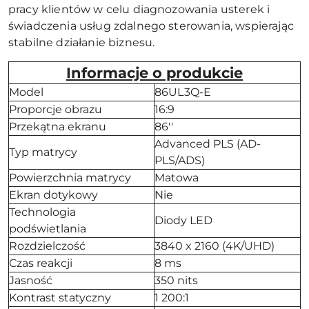
pracy klientów w celu diagnozowania usterek i
świadczenia usług zdalnego sterowania, wspierając
stabilne działanie biznesu.
Informacje o produkcie
Model
86UL3Q-E
Proporcje obrazu
16:9
Przekątna ekranu
86''
Advanced PLS (AD-
Typ matrycy
PLS/ADS)
Powierzchnia matrycy
Matowa
Ekran dotykowy
Nie
Technologia
Diody LED
podświetlania
Rozdzielczość
3840 x 2160 (4K/UHD)
Czas reakcji
8 ms
Jasność
350 nits
Kontrast statyczny
1 200:1