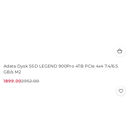
Adata Dysk SSD LEGEND 900Pro 4TB PCIe 4x4 7.4/6.5
GB/s M2
1899.00
2952.00
Cena
Cena
promocyjna:
przed
promocją: