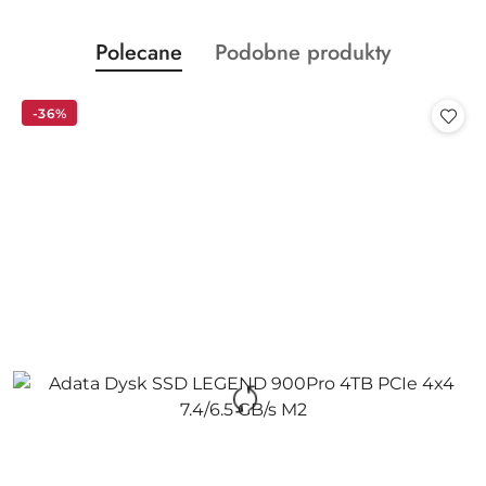
Produkty
Produkty
Polecane
Podobne produkty
Pomiń karuzelę produktów
o
o
statusie:
statusie:
-36%