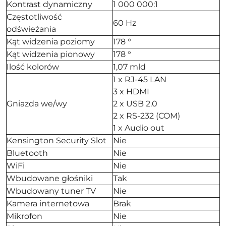
Kontrast dynamiczny
1 000 000:1
Częstotliwość
60 Hz
odświeżania
Kąt widzenia poziomy
178 °
Kąt widzenia pionowy
178 °
Ilość kolorów
1,07 mld
1 x RJ-45 LAN
3 x HDMI
Gniazda we/wy
2 x USB 2.0
2 x RS-232 (COM)
1 x Audio out
Kensington Security Slot
Nie
Bluetooth
Nie
WiFi
Nie
Wbudowane głośniki
Tak
Wbudowany tuner TV
Nie
Kamera internetowa
Brak
Mikrofon
Nie