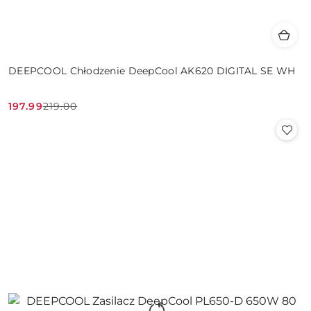
DEEPCOOL Chłodzenie DeepCool AK620 DIGITAL SE WH
197.99
219.00
Cena
Cena
promocyjna:
przed
promocją: