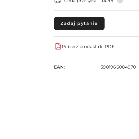
dostawa
Cena przesyłki:
14.99
Zadaj pytanie
Pobierz produkt do PDF
EAN:
5901966004970