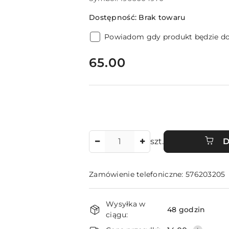
Dostępność:
Brak towaru
Powiadom gdy produkt będzie d
cena:
65.00
Ilość
szt.
D
Zamówienie telefoniczne: 576203205
Dostępność
Wysyłka w
i
48 godzin
ciągu: