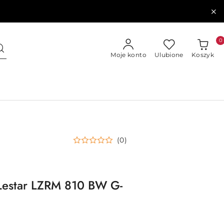
0
Moje konto
Ulubione
Koszyk
(0)
 Lestar LZRM 810 BW G-