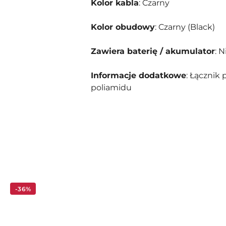
Kolor kabla
: Czarny
Kolor obudowy
: Czarny (Black)
Zawiera baterię / akumulator
: N
Informacje dodatkowe
: Łączni
poliamidu
Pomiń karuzelę produktów
-36%