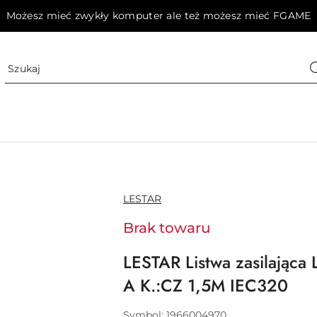
Możesz mieć zwykły komputer ale też możesz mieć FGAME
NAZWA
LESTAR
PRODUCENTA:
Brak towaru
LESTAR Listwa zasilająca
A K.:CZ 1,5M IEC320
Symbol:
1966004970