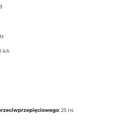
 8
Hz
00 kA
przeciwprzepięciowego
: 25 ns