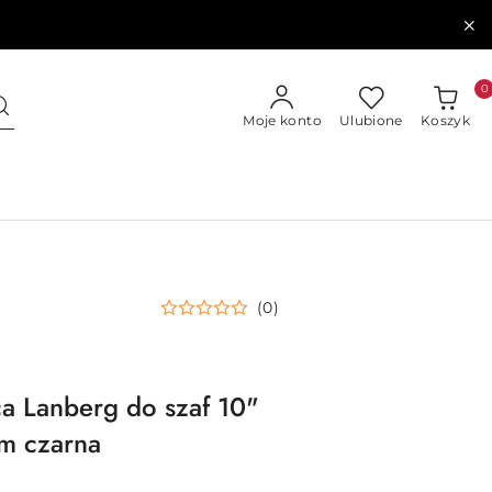
0
Moje konto
Ulubione
Koszyk
(0)
a Lanberg do szaf 10"
m czarna