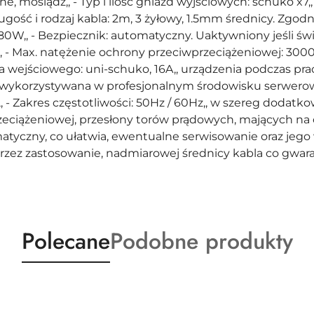
, mosiądz,, - Typ i ilość gniazd wyjściowych: schuko x7,,
gość i rodzaj kabla: 2m, 3 żyłowy, 1.5mm średnicy. Zgodny z
W,, - Bezpiecznik: automatyczny. Uaktywniony jeśli świec
,, - Max. natężenie ochrony przeciwprzeciążeniowej: 300
abla wejściowego: uni-schuko, 16A,, urządzenia podczas pr
ykorzystywana w profesjonalnym środowisku serwerowym
V,, - Zakres częstotliwości: 50Hz / 60Hz,, w szereg dodat
zeciążeniowej, przesłony torów prądowych, mających na 
yczny, co ułatwia, ewentualne serwisowanie oraz jego 
ez zastosowanie, nadmiarowej średnicy kabla co gwara
Produkty
Produkty
Polecane
Podobne produkty
o
o
statusie:
statusie: