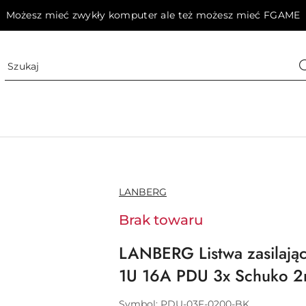
Możesz mieć zwykły komputer ale też możesz mieć FGAME
NAZWA
LANBERG
PRODUCENTA:
Brak towaru
LANBERG Listwa zasilając
1U 16A PDU 3x Schuko 2
Symbol:
PDU-03F-0200-BK