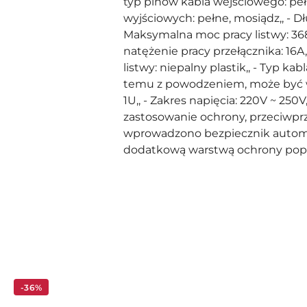
typ pinów kabla wejściowego: pełne
wyjściowych: pełne, mosiądz,, - Dłu
Maksymalna moc pracy listwy: 3680
natężenie pracy przełącznika: 16A
listwy: niepalny plastik,, - Typ k
temu z powodzeniem, może być w
1U,, - Zakres napięcia: 220V ~ 250
zastosowanie ochrony, przeciwpr
wprowadzono bezpiecznik automat
dodatkową warstwą ochrony poprz
Pomiń karuzelę produktów
-36%