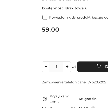
Dostępność:
Brak towaru
Powiadom gdy produkt będzie d
cena:
59.00
Ilość
szt.
D
Zamówienie telefoniczne: 576203205
Dostępność
Wysyłka w
i
48 godzin
ciągu: