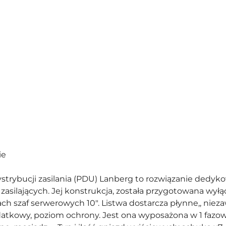
ie
dystrybucji zasilania (PDU) Lanberg to rozwiązanie dedy
w zasilających. Jej konstrukcja, została przygotowana w
ch szaf serwerowych 10". Listwa dostarcza płynne,, niez
tkowy, poziom ochrony. Jest ona wyposażona w 1 fazowe w