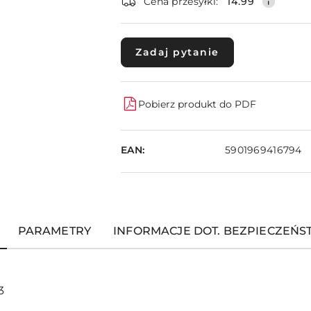
dostawa
Cena przesyłki:
14.99
Zadaj pytanie
Pobierz produkt do PDF
EAN:
5901969416794
PARAMETRY
INFORMACJE DOT. BEZPIECZEŃ
 3