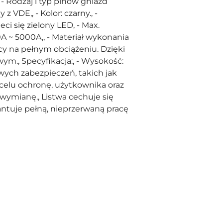
 - Rodzaj i typ pinów gniazd
 VDE,, - Kolor: czarny., -
i się zielony LED, - Max.
0A ~ 5000A,, - Materiał wykonania
acy na pełnym obciążeniu. Dzięki
., Specyfikacja:, - Wysokość:
kowych zabezpieczeń, takich jak
celu ochronę, użytkownika oraz
wymianę., Listwa cechuje się
ntuje pełną, nieprzerwaną pracę