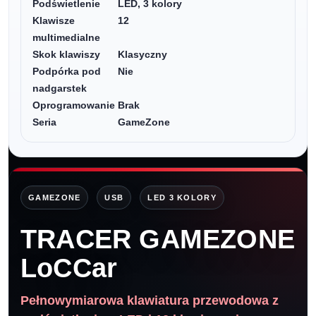
Podświetlenie
LED, 3 kolory
Klawisze
12
multimedialne
Skok klawiszy
Klasyczny
Podpórka pod
Nie
nadgarstek
Oprogramowanie
Brak
Seria
GameZone
GAMEZONE
USB
LED 3 KOLORY
TRACER GAMEZONE
LoCCar
Pełnowymiarowa klawiatura przewodowa z