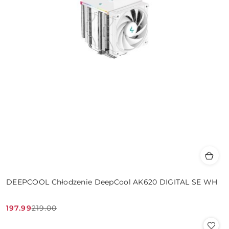
DEEPCOOL Chłodzenie DeepCool AK620 DIGITAL SE WH
197.99
219.00
Cena
Cena
promocyjna:
przed