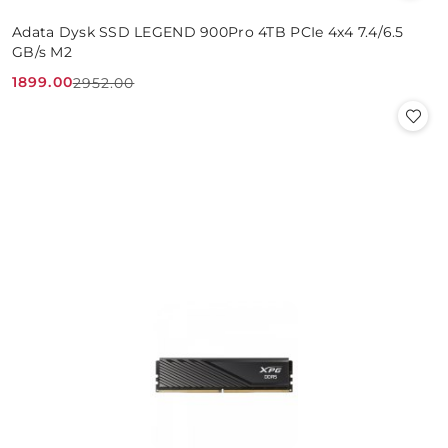
Adata Dysk SSD LEGEND 900Pro 4TB PCIe 4x4 7.4/6.5
GB/s M2
1899.00
2952.00
Cena
Cena
promocyjna:
przed
promocją: