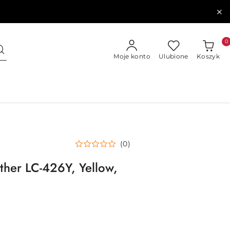
0
Moje konto
Ulubione
Koszyk
(0)
ther LC-426Y, Yellow,