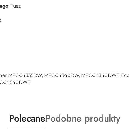
nego
: Tusz
a
other MFC-J4335DW, MFC-J4340DW, MFC-J4340DWE Eco
FC-J4540DWT
Produkty
Produkty
Polecane
Podobne produkty