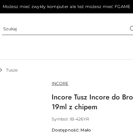
Możesz mieć zwykły komputer ale też możesz mieć FGAME
Tusze
NAZWA
INCORE
PRODUCENTA:
Incore Tusz Incore do Bro
19ml z chipem
Symbol:
IB-426YR
Dostępność:
Mało