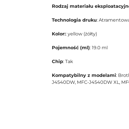
Rodzaj materiału eksploatacyj
Technologia druku
: Atramentow
Kolor:
: yellow (żółty)
Pojemność (ml)
: 19.0 ml
Chip
: Tak
Kompatybilny z modelami
: Br
J4540DW, MFC-J4540DW XL, M
Pomiń karuzelę produktów