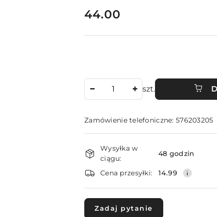
cena:
44.00
Ilość
szt.
D
Zamówienie telefoniczne: 576203205
Dostępność
Wysyłka w
i
48 godzin
ciągu:
dostawa
Cena przesyłki:
14.99
Zadaj pytanie