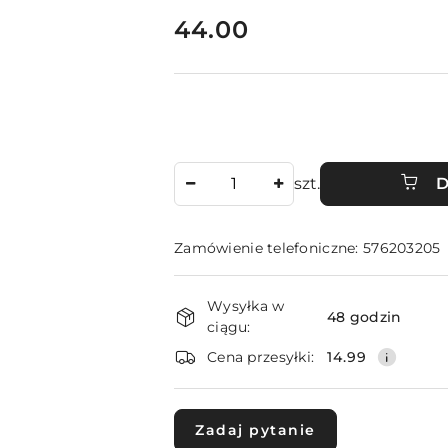
cena:
44.00
Ilość
szt.
D
Zamówienie telefoniczne: 576203205
Dostępność
Wysyłka w
i
48 godzin
ciągu:
dostawa
Cena przesyłki:
14.99
Zadaj pytanie