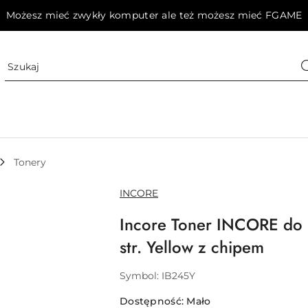
Możesz mieć zwykły komputer ale też możesz mieć FGAME
Tonery
NAZWA
INCORE
PRODUCENTA:
Incore Toner INCORE do
str. Yellow z chipem
Symbol:
IB245Y
Dostępność:
Mało