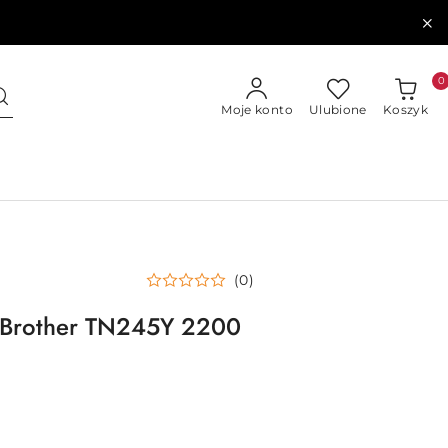
0
Moje konto
Ulubione
Koszyk
(0)
 Brother TN245Y 2200