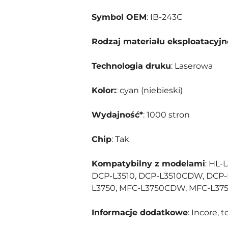
Symbol OEM
: IB-243C
Rodzaj materiału eksploatacyj
Technologia druku
: Laserowa
Kolor:
: cyan (niebieski)
Wydajność*
: 1000 stron
Chip
: Tak
Kompatybilny z modelami
: HL-
DCP-L3510, DCP-L3510CDW, DCP
L3750, MFC-L3750CDW, MFC-L37
Informacje dodatkowe
: Incore, 