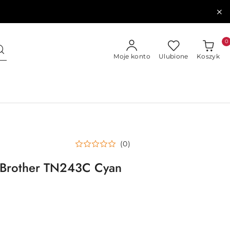
0
Moje konto
Ulubione
Koszyk
(0)
 Brother TN243C Cyan