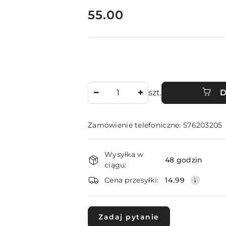
cena:
55.00
Ilość
szt.
D
Zamówienie telefoniczne: 576203205
Dostępność
Wysyłka w
i
48 godzin
ciągu:
dostawa
Cena przesyłki:
14.99
Zadaj pytanie