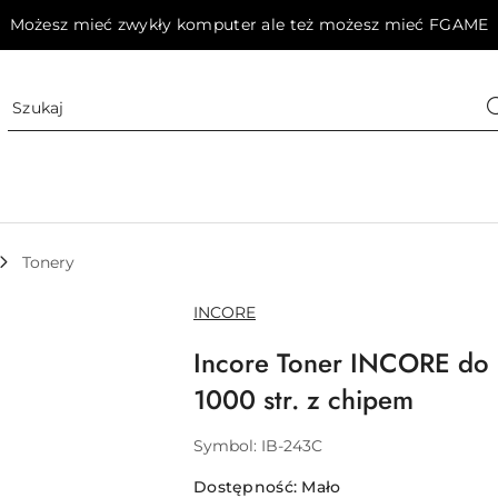
Możesz mieć zwykły komputer ale też możesz mieć FGAME
Tonery
NAZWA
INCORE
PRODUCENTA:
Incore Toner INCORE do
1000 str. z chipem
Symbol:
IB-243C
Dostępność:
Mało