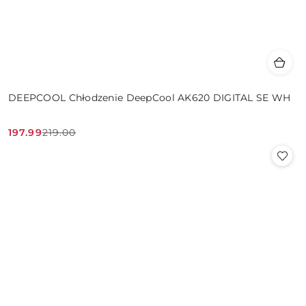
DEEPCOOL Chłodzenie DeepCool AK620 DIGITAL SE WH
197.99
219.00
Cena
Cena
promocyjna:
przed
promocją: