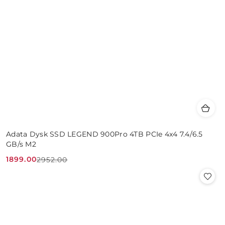
Adata Dysk SSD LEGEND 900Pro 4TB PCIe 4x4 7.4/6.5
GB/s M2
1899.00
2952.00
Cena
Cena
promocyjna:
przed
promocją: