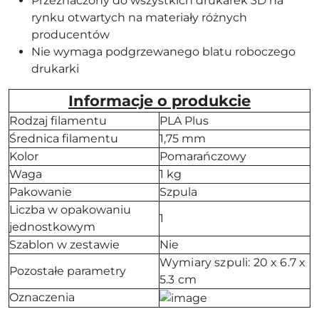
Przeznaczony do wszystkich drukarek 3D na
rynku otwartych na materiały różnych
producentów
Nie wymaga podgrzewanego blatu roboczego
drukarki
Informacje o produkcie
Rodzaj filamentu
PLA Plus
Średnica filamentu
1,75 mm
Kolor
Pomarańczowy
Waga
1 kg
Pakowanie
Szpula
Liczba w opakowaniu
1
jednostkowym
Szablon w zestawie
Nie
Wymiary szpuli: 20 x 6.7 x
Pozostałe parametry
5.3 cm
Oznaczenia