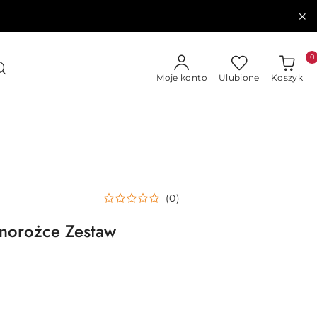
0
Moje konto
Ulubione
Koszyk
(0)
dnorożce Zestaw