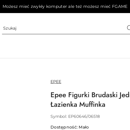
Możesz mieć zwykły komputer ale też możesz mieć FGAME
NAZWA
EPEE
PRODUCENTA:
Epee Figurki Brudaski Je
Łazienka Muffinka
Symbol:
EP60646/06518
Dostępność:
Mało