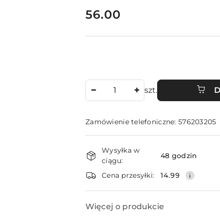
cena:
56.00
Ilość
szt.
D
Zamówienie telefoniczne: 576203205
Dostępność
Wysyłka w
i
48 godzin
ciągu:
dostawa
Cena przesyłki:
14.99
Więcej o produkcie