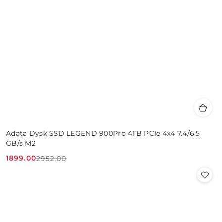
Adata Dysk SSD LEGEND 900Pro 4TB PCIe 4x4 7.4/6.5
GB/s M2
1899.00
2952.00
Cena
Cena
promocyjna:
przed
promocją: