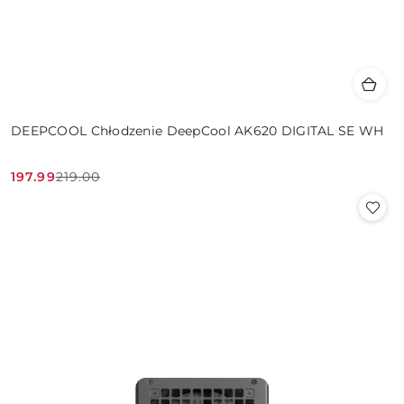
DEEPCOOL Chłodzenie DeepCool AK620 DIGITAL SE WH
197.99
219.00
Cena
Cena
promocyjna:
przed
promocją: