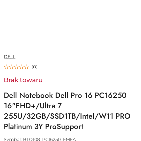
NAZWA
DELL
PRODUCENTA:
(0)
Brak towaru
Dell Notebook Dell Pro 16 PC16250
16"FHD+/Ultra 7
255U/32GB/SSD1TB/Intel/W11 PRO
Platinum 3Y ProSupport
Symbol:
BTO108_PC16250_EMEA