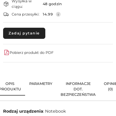
Wysyłka w
i
48 godzin
ciągu:
dostawa
Wyślij
Cena przesyłki:
14.99
Zadaj pytanie
Pobierz produkt do PDF
OPIS
PARAMETRY
INFORMACJE
OPINI
PRODUKTU
DOT.
(0)
BEZPIECZEŃSTWA
Rodzaj urządzenia
: Notebook