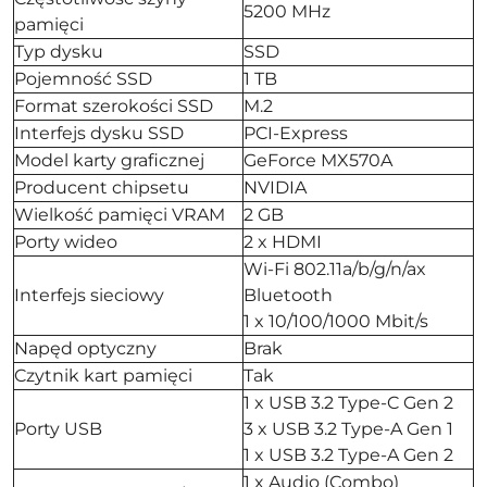
5200 MHz
pamięci
Typ dysku
SSD
Pojemność SSD
1 TB
Format szerokości SSD
M.2
Interfejs dysku SSD
PCI-Express
Model karty graficznej
GeForce MX570A
Producent chipsetu
NVIDIA
Wielkość pamięci VRAM
2 GB
Porty wideo
2 x HDMI
Wi-Fi 802.11a/b/g/n/ax
Interfejs sieciowy
Bluetooth
1 x 10/100/1000 Mbit/s
Napęd optyczny
Brak
Czytnik kart pamięci
Tak
1 x USB 3.2 Type-C Gen 2
Porty USB
3 x USB 3.2 Type-A Gen 1
1 x USB 3.2 Type-A Gen 2
1 x Audio (Combo)