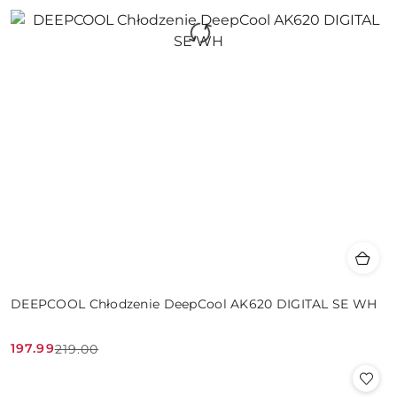
DEEPCOOL Chłodzenie DeepCool AK620 DIGITAL SE WH
197.99
219.00
Cena
Cena
promocyjna:
przed