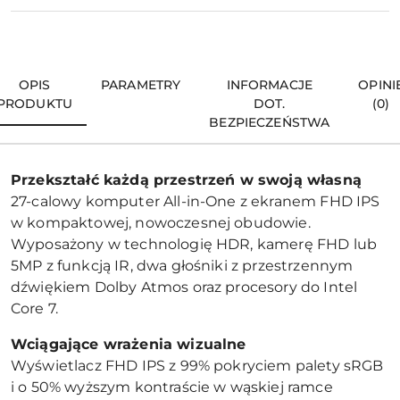
OPIS
PARAMETRY
INFORMACJE
OPINI
PRODUKTU
DOT.
(0)
BEZPIECZEŃSTWA
Przekształć każdą przestrzeń w swoją własną
27-calowy komputer All-in-One z ekranem FHD IPS
w kompaktowej, nowoczesnej obudowie.
Wyposażony w technologię HDR, kamerę FHD lub
5MP z funkcją IR, dwa głośniki z przestrzennym
dźwiękiem Dolby Atmos oraz procesory do Intel
Core 7.
Wciągające wrażenia wizualne
Wyświetlacz FHD IPS z 99% pokryciem palety sRGB
i o 50% wyższym kontraście w wąskiej ramce