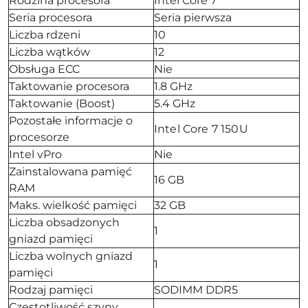
Rodzina procesora
Intel Core 7
Seria procesora
Seria pierwsza
Liczba rdzeni
10
Liczba wątków
12
Obsługa ECC
Nie
Taktowanie procesora
1.8 GHz
Taktowanie (Boost)
5.4 GHz
Pozostałe informacje o
Intel Core 7 150U
procesorze
Intel vPro
Nie
Zainstalowana pamięć
16 GB
RAM
Maks. wielkość pamięci
32 GB
Liczba obsadzonych
1
gniazd pamięci
Liczba wolnych gniazd
1
pamięci
Rodzaj pamięci
SODIMM DDR5
Częstotliwość szyny