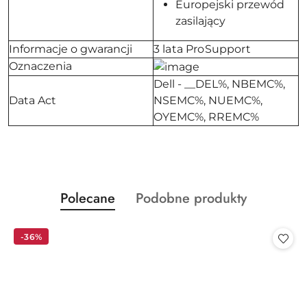
Europejski przewód
zasilający
Informacje o gwarancji
3 lata ProSupport
Oznaczenia
Dell - __DEL%, NBEMC%,
Data Act
NSEMC%, NUEMC%,
OYEMC%, RREMC%
Produkty
Produkty
Polecane
Podobne produkty
Pomiń karuzelę produktów
o
o
statusie:
statusie:
-36%