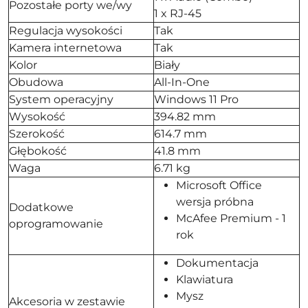
Pozostałe porty we/wy
1 x RJ-45
Regulacja wysokości
Tak
Kamera internetowa
Tak
Kolor
Biały
Obudowa
All-In-One
System operacyjny
Windows 11 Pro
Wysokość
394.82 mm
Szerokość
614.7 mm
Głębokość
41.8 mm
Waga
6.71 kg
Microsoft Office
wersja próbna
Dodatkowe
McAfee Premium - 1
oprogramowanie
rok
Dokumentacja
Klawiatura
Mysz
Akcesoria w zestawie