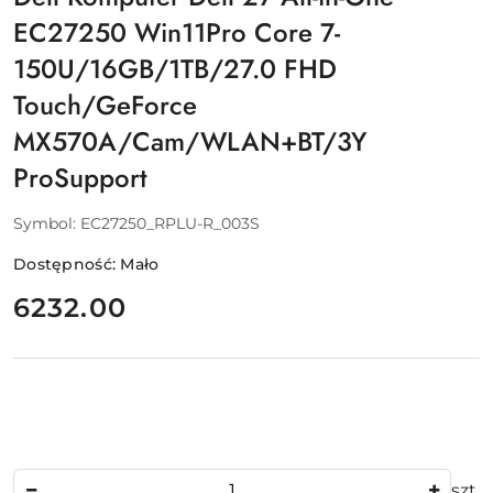
EC27250 Win11Pro Core 7-
150U/16GB/1TB/27.0 FHD
Touch/GeForce
MX570A/Cam/WLAN+BT/3Y
ProSupport
Symbol:
EC27250_RPLU-R_003S
Dostępność:
Mało
cena:
6232.00
Ilość
szt.