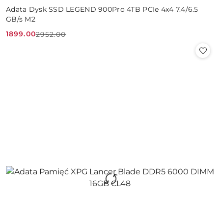
Adata Dysk SSD LEGEND 900Pro 4TB PCIe 4x4 7.4/6.5
GB/s M2
1899.00
2952.00
Cena
Cena
promocyjna:
przed
promocją: