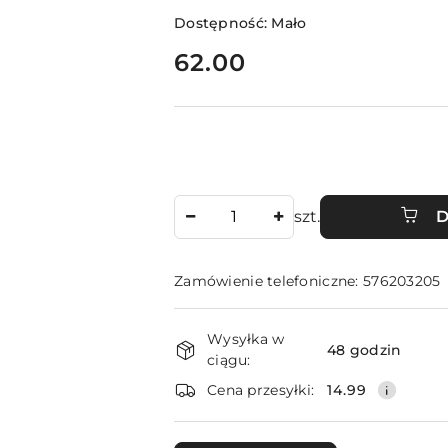
Dostępność:
Mało
cena:
62.00
Ilość
szt.
D
Zamówienie telefoniczne: 576203205
Dostępność
Wysyłka w
i
48 godzin
ciągu:
dostawa
Cena przesyłki:
14.99