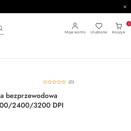
0
Moje konto
Ulubione
Koszyk
(0)
wa bezprzewodowa
200/2400/3200 DPI