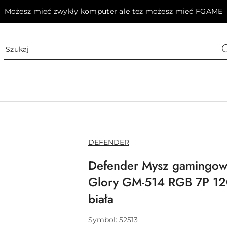
Możesz mieć zwykły komputer ale też możesz mieć FGAME
NAZWA
DEFENDER
PRODUCENTA:
Defender Mysz gamingo
Glory GM-514 RGB 7P 1
biała
Symbol:
52513