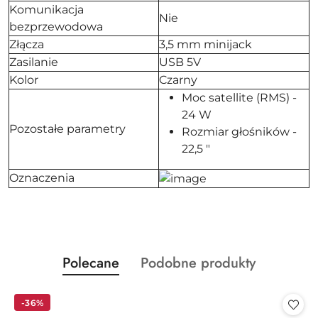
Komunikacja
Nie
bezprzewodowa
Złącza
3,5 mm minijack
Zasilanie
USB 5V
Kolor
Czarny
Moc satellite (RMS) -
24 W
Pozostałe parametry
Rozmiar głośników -
22,5 "
Oznaczenia
Produkty
Produkty
Polecane
Podobne produkty
Pomiń karuzelę produktów
o
o
statusie:
statusie:
-36%