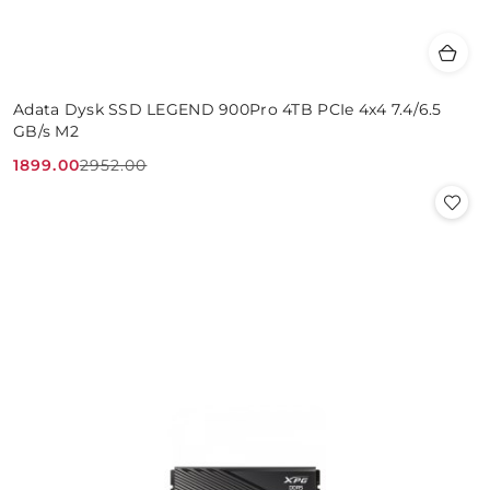
Adata Dysk SSD LEGEND 900Pro 4TB PCIe 4x4 7.4/6.5
GB/s M2
1899.00
2952.00
Cena
Cena
promocyjna:
przed
promocją: