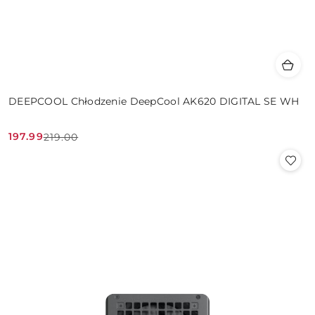
DEEPCOOL Chłodzenie DeepCool AK620 DIGITAL SE WH
197.99
219.00
Cena
Cena
promocyjna:
przed
promocją: