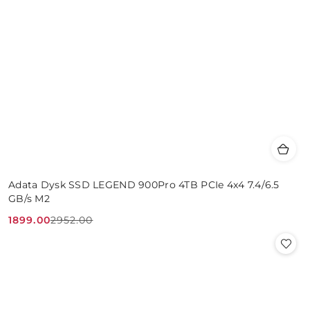
Adata Dysk SSD LEGEND 900Pro 4TB PCIe 4x4 7.4/6.5
GB/s M2
1899.00
2952.00
Cena
Cena
promocyjna:
przed
promocją: