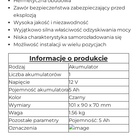
Hermetyczna obudowa
Zawór bezpieczeństwa zabezpieczający przed
eksplozją
Wysoka jakość i niezawodność
Wyjątkowo silna właściwość odzyskiwania mocy
Niska charakterystyka samorozładowania się
Możliwość instalacji w wielu pozycjach
Informacje o produkcie
Rodzaj
Akumulator
Liczba akumulatorów
1
Napięcie
12 V
Pojemność akumulatora
5 Ah
Kolor
Czarny
Wymiary
101 x 90 x 70 mm
Waga
1.56 kg
Pozostałe parametry
Pojemność: 5 Ah
Oznaczenia