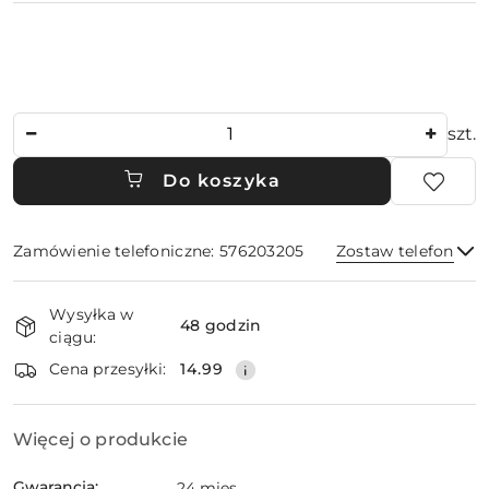
Ilość
szt.
Do koszyka
Zamówienie telefoniczne: 576203205
Zostaw telefon
Dostępność
Wysyłka w
i
48 godzin
ciągu:
dostawa
Wyślij
Cena przesyłki:
14.99
Więcej o produkcie
Gwarancja:
24 mies.