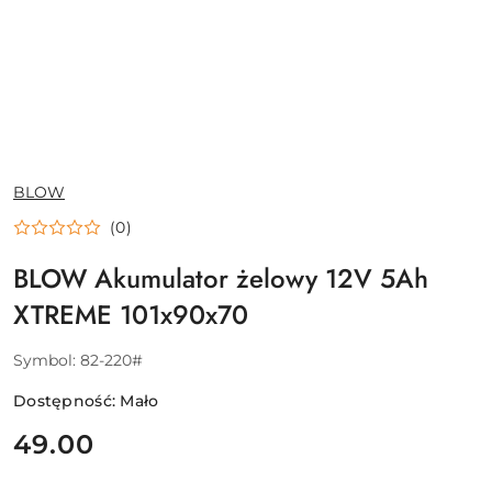
NAZWA
BLOW
PRODUCENTA:
(0)
BLOW Akumulator żelowy 12V 5Ah
XTREME 101x90x70
Symbol:
82-220#
Dostępność:
Mało
cena:
49.00