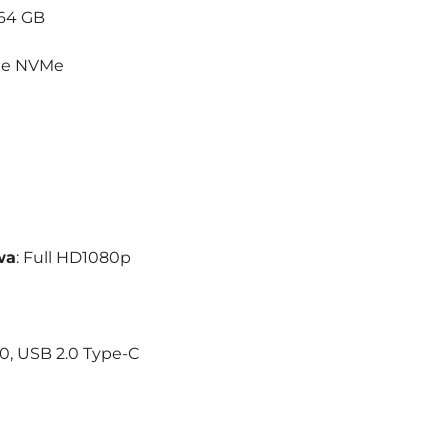
 64 GB
CIe NVMe
wa
: Full HD1080p
.0, USB 2.0 Type-C