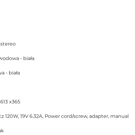
i stereo
wodowa - biała
 - biała
x 613 x365
lacz 120W, 19V 6.32A, Power cord/screw, adapter, manual
ak