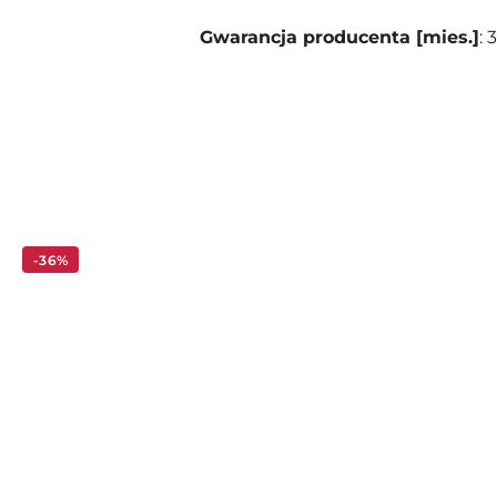
Gwarancja producenta [mies.]
: 
Pomiń karuzelę produktów
-36%