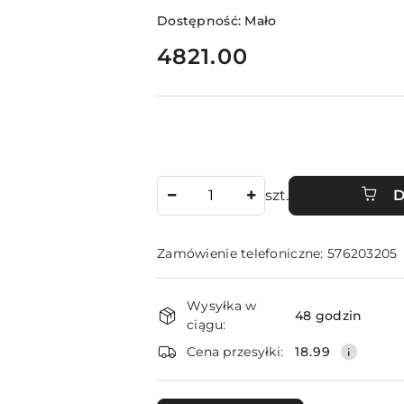
Dostępność:
Mało
cena:
4821.00
Ilość
szt.
D
Zamówienie telefoniczne: 576203205
Dostępność
Wysyłka w
i
48 godzin
ciągu:
dostawa
Cena przesyłki:
18.99