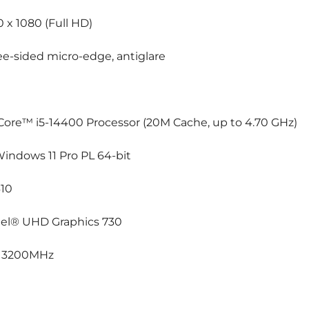
20 x 1080 (Full HD)
ree-sided micro-edge, antiglare
 Core™ i5-14400 Processor (20M Cache, up to 4.70 GHz)
Windows 11 Pro PL 64-bit
610
ntel® UHD Graphics 730
 3200MHz