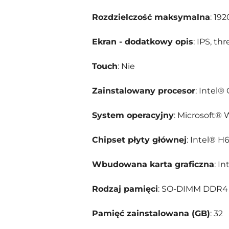
Rozdzielczość maksymalna
: 19
Ekran - dodatkowy opis
: IPS, th
Touch
: Nie
Zainstalowany procesor
: Intel®
System operacyjny
: Microsoft® 
Chipset płyty głównej
: Intel® H
Wbudowana karta graficzna
: I
Rodzaj pamięci
: SO-DIMM DDR4
Pamięć zainstalowana (GB)
: 32