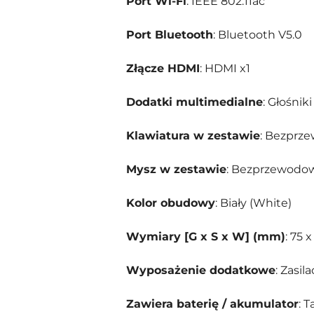
Port Wi-Fi
: IEEE 802.11ac
Port Bluetooth
: Bluetooth V5.0
Złącze HDMI
: HDMI x1
Dodatki multimedialne
: Głośnik
Klawiatura w zestawie
: Bezprze
Mysz w zestawie
: Bezprzewodowa
Kolor obudowy
: Biały (White)
Wymiary [G x S x W] (mm)
: 75 
Wyposażenie dodatkowe
: Zasi
Zawiera baterię / akumulator
: T