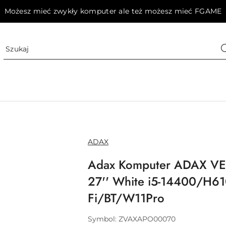
Możesz mieć zwykły komputer ale też możesz mieć FGAME
NAZWA
ADAX
PRODUCENTA:
Adax Komputer ADAX V
27'' White i5-14400/H
Fi/BT/W11Pro
Symbol:
ZVAXAPO00070