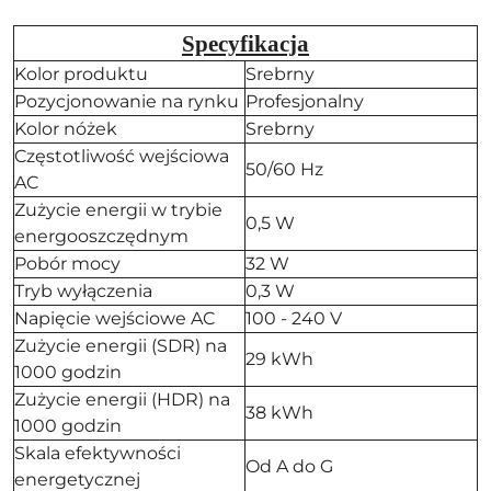
Specyfikacja
Kolor produktu
Srebrny
Pozycjonowanie na rynku
Profesjonalny
Kolor nóżek
Srebrny
Częstotliwość wejściowa
50/60 Hz
AC
Zużycie energii w trybie
0,5 W
energooszczędnym
Pobór mocy
32 W
Tryb wyłączenia
0,3 W
Napięcie wejściowe AC
100 - 240 V
Zużycie energii (SDR) na
29 kWh
1000 godzin
Zużycie energii (HDR) na
38 kWh
1000 godzin
Skala efektywności
Od A do G
energetycznej