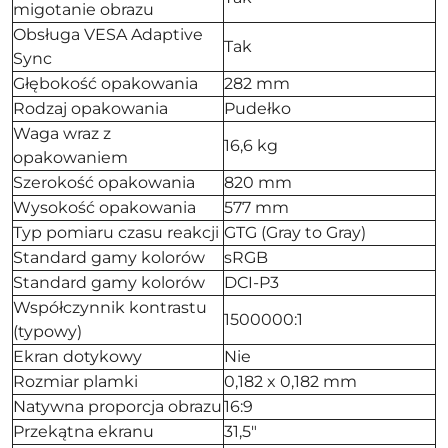
migotanie obrazu
Obsługa VESA Adaptive
Tak
Sync
Głębokość opakowania
282 mm
Rodzaj opakowania
Pudełko
Waga wraz z
16,6 kg
opakowaniem
Szerokość opakowania
820 mm
Wysokość opakowania
577 mm
Typ pomiaru czasu reakcji
GTG (Gray to Gray)
Standard gamy kolorów
sRGB
Standard gamy kolorów
DCI-P3
Współczynnik kontrastu
1500000:1
(typowy)
Ekran dotykowy
Nie
Rozmiar plamki
0,182 x 0,182 mm
Natywna proporcja obrazu
16:9
Przekątna ekranu
31,5"