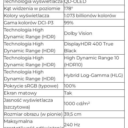
Technologia wyświetlacza
QD-OLED
Kąt widzenia w poziomie
178°
Kolory wyświetlacza
1.073 billionów kolorów
Gama kolorów DCI-P3
99%
Technologia High
Dolby Vision
Dynamic Range (HDR)
Technologia High
DisplayHDR 400 True
Dynamic Range (HDR)
Black
Technologia High
High Dynamic Range 10
Dynamic Range (HDR)
(HDR10)
Technologia High
Hybrid Log-Gamma (HLG)
Dynamic Range (HDR)
Pokrycie sRGB (typowe)
100%
Ekran matowy
Tak
Jasność wyświetlacza
1000 cd/m²
(szczytowa)
Rozmiar obrazu (w pionie)
39,5 cm
Maksymalna
240 Hz