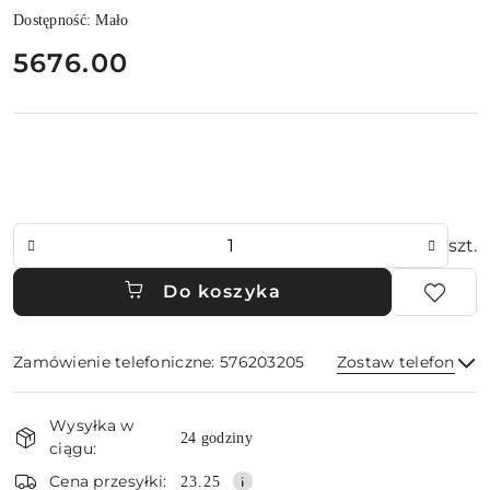
Dostępność:
Mało
cena:
5676.00
Ilość
szt.
Do koszyka
Zamówienie telefoniczne: 576203205
Zostaw telefon
Dostępność
Wysyłka w
i
24 godziny
ciągu:
dostawa
Wyślij
Cena przesyłki:
23.25