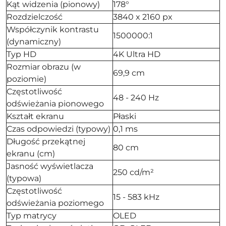
Kąt widzenia (pionowy)
178°
Rozdzielczość
3840 x 2160 px
Współczynik kontrastu
1500000:1
(dynamiczny)
Typ HD
4K Ultra HD
Rozmiar obrazu (w
69,9 cm
poziomie)
Częstotliwość
48 - 240 Hz
odświeżania pionowego
Kształt ekranu
Płaski
Czas odpowiedzi (typowy)
0,1 ms
Długość przekątnej
80 cm
ekranu (cm)
Jasność wyświetlacza
250 cd/m²
(typowa)
Częstotliwość
15 - 583 kHz
odświeżania poziomego
Typ matrycy
OLED