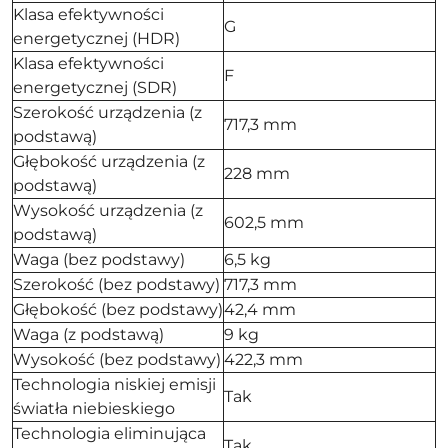
Klasa efektywności
G
energetycznej (HDR)
Klasa efektywności
F
energetycznej (SDR)
Szerokość urządzenia (z
717,3 mm
podstawą)
Głębokość urządzenia (z
228 mm
podstawą)
Wysokość urządzenia (z
602,5 mm
podstawą)
Waga (bez podstawy)
6,5 kg
Szerokość (bez podstawy)
717,3 mm
Głębokość (bez podstawy)
42,4 mm
Waga (z podstawą)
9 kg
Wysokość (bez podstawy)
422,3 mm
Technologia niskiej emisji
Tak
światła niebieskiego
Technologia eliminująca
Tak