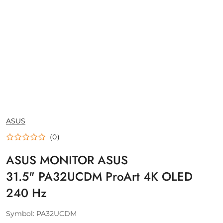
NAZWA
ASUS
PRODUCENTA:
(0)
ASUS MONITOR ASUS
31.5" PA32UCDM ProArt 4K OLED
240 Hz
Symbol:
PA32UCDM