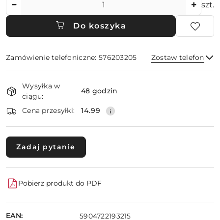
Ilość
szt.
Do koszyka
Zamówienie telefoniczne: 576203205
Zostaw telefon
Dostępność
Wysyłka w
i
48 godzin
ciągu:
dostawa
Wyślij
Cena przesyłki:
14.99
Zadaj pytanie
Pobierz produkt do PDF
EAN:
5904722193215