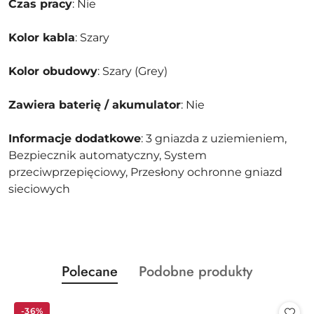
Czas pracy
: Nie
Kolor kabla
: Szary
Kolor obudowy
: Szary (Grey)
Zawiera baterię / akumulator
: Nie
Informacje dodatkowe
: 3 gniazda z uziemieniem,
Bezpiecznik automatyczny, System
przeciwprzepięciowy, Przesłony ochronne gniazd
sieciowych
Produkty
Produkty
Polecane
Podobne produkty
Pomiń karuzelę produktów
o
o
statusie:
statusie:
-36%