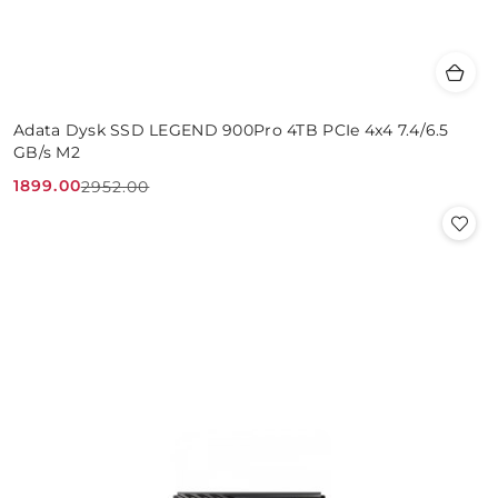
Adata Dysk SSD LEGEND 900Pro 4TB PCIe 4x4 7.4/6.5
GB/s M2
1899.00
2952.00
Cena
Cena
promocyjna:
przed
promocją: