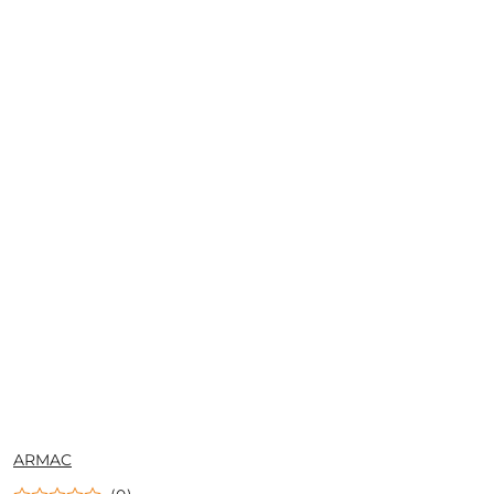
NAZWA
ARMAC
PRODUCENTA: