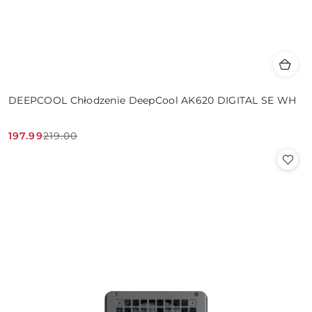
DEEPCOOL Chłodzenie DeepCool AK620 DIGITAL SE WH
197.99
219.00
Cena
Cena
promocyjna:
przed
promocją: