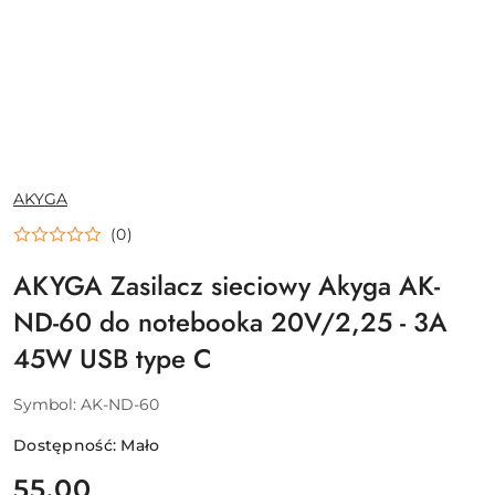
NAZWA
AKYGA
PRODUCENTA:
(0)
AKYGA Zasilacz sieciowy Akyga AK-
ND-60 do notebooka 20V/2,25 - 3A
45W USB type C
Symbol:
AK-ND-60
Dostępność:
Mało
cena:
55.00