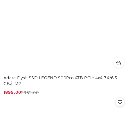
Adata Dysk SSD LEGEND 900Pro 4TB PCIe 4x4 7.4/6.5
GB/s M2
1899.00
2952.00
Cena
Cena
promocyjna:
przed
promocją: