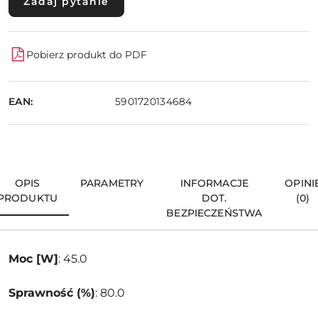
Zadaj pytanie
Pobierz produkt do PDF
EAN:
5901720134684
OPIS
PARAMETRY
INFORMACJE
OPINI
PRODUKTU
DOT.
(0)
BEZPIECZEŃSTWA
Moc [W]
: 45.0
Sprawność (%)
: 80.0