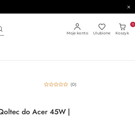
0
Moje konto
Ulubione
Koszyk
(0)
 Qoltec do Acer 45W |