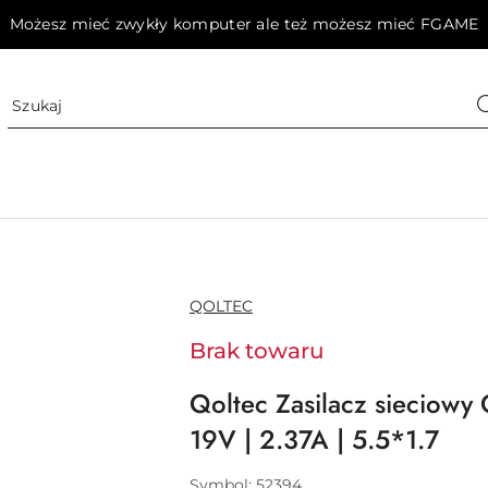
Możesz mieć zwykły komputer ale też możesz mieć FGAME
NAZWA
QOLTEC
PRODUCENTA:
Brak towaru
Qoltec Zasilacz sieciowy
19V | 2.37A | 5.5*1.7
Symbol:
52394