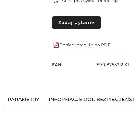
dostawa
Cena przesyłki:
14.99
Zadaj pytanie
Pobierz produkt do PDF
EAN:
5901878523941
PARAMETRY
INFORMACJE DOT. BEZPIECZEŃ