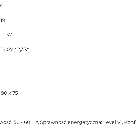
AC
 19
]
: 2,37
: 19,0V / 2,37A
x 90 x 75
liwość: 50 - 60 Hz, Sprawność energetyczna: Level VI, Kon