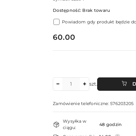
Dostępność:
Brak towaru
Powiadom gdy produkt będzie d
cena:
60.00
Ilość
szt.
D
Zamówienie telefoniczne: 576203205
Dostępność
Wysyłka w
i
48 godzin
ciągu: