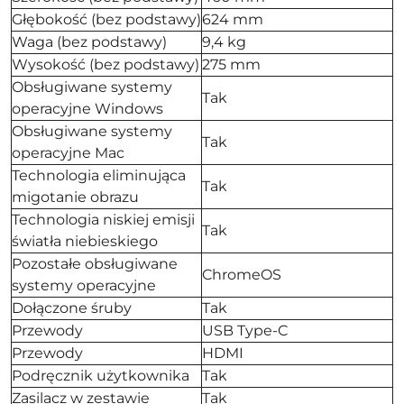
Głębokość (bez podstawy)
624 mm
Waga (bez podstawy)
9,4 kg
Wysokość (bez podstawy)
275 mm
Obsługiwane systemy
Tak
operacyjne Windows
Obsługiwane systemy
Tak
operacyjne Mac
Technologia eliminująca
Tak
migotanie obrazu
Technologia niskiej emisji
Tak
światła niebieskiego
Pozostałe obsługiwane
ChromeOS
systemy operacyjne
Dołączone śruby
Tak
Przewody
USB Type-C
Przewody
HDMI
Podręcznik użytkownika
Tak
Zasilacz w zestawie
Tak