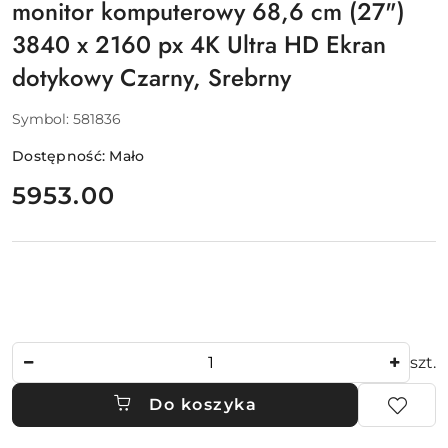
monitor komputerowy 68,6 cm (27")
3840 x 2160 px 4K Ultra HD Ekran
dotykowy Czarny, Srebrny
Symbol:
581836
Dostępność:
Mało
cena:
5953.00
Ilość
szt.
Do koszyka