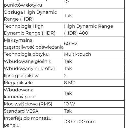
10
punktów dotyku
Obsługa High Dynamic
Tak
Range (HDR)
Technologia High
High Dynamic Range
Dynamic Range (HDR)
(HDR) 400
Maksymalna
60 Hz
częstotliwość odświeżania
Technologia dotyku
Multi-touch
Wbudowane głośniki
Tak
Wbudowany mikrofon
Tak
Ilość głośników
2
Megapiksele
8 MP
Wbudowana
Tak
kamera/aparat
Moc wyjściowa (RMS)
10 W
Standard VESA
Tak
Interfejs do montażu
100 x 100 mm
panelu