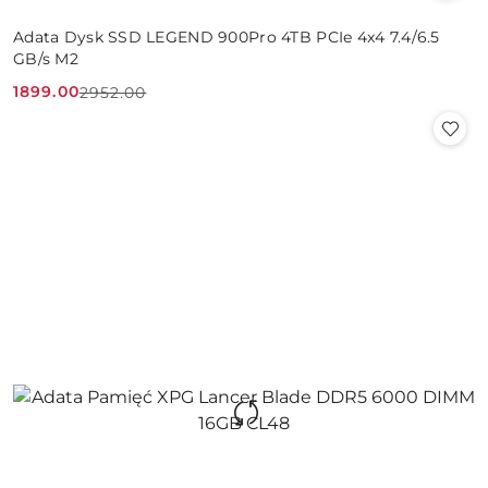
Adata Dysk SSD LEGEND 900Pro 4TB PCIe 4x4 7.4/6.5
GB/s M2
1899.00
2952.00
Cena
Cena
promocyjna:
przed
promocją: