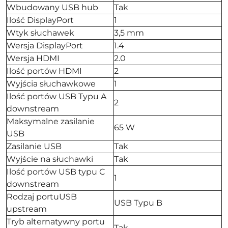
Wbudowany USB hub
Tak
Ilość DisplayPort
1
Wtyk słuchawek
3,5 mm
Wersja DisplayPort
1.4
Wersja HDMI
2.0
Ilość portów HDMI
2
Wyjścia słuchawkowe
1
Ilość portów USB Typu A
2
downstream
Maksymalne zasilanie
65 W
USB
Zasilanie USB
Tak
Wyjście na słuchawki
Tak
Ilość portów USB typu C
1
downstream
Rodzaj portuUSB
USB Typu B
upstream
Tryb alternatywny portu
Tak