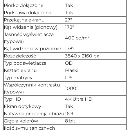
Piórko dołączone
Tak
Podstawa dołączona
Tak
Przekątna ekranu
27"
Kąt widzenia (pionowy)
178°
Jasność wyświetlacza
400 cd/m²
(typowa)
Kąt widzenia w poziomie
178°
Rozdzielczość
3840 x 2160 px
Typ podświetlacza
QD
Kształt ekranu
Płaski
Typ matrycy
IPS
Współczynnik kontrastu
1000:1
(typowy)
Typ HD
4K Ultra HD
Ekran dotykowy
Tak
Natywna proporcja obrazu
16:9
Głębia kolorów
8 bit
Ilość symultanicznych