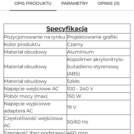
OPIS PRODUKTU
PARAMETRY
OPINIE (0)
Specyfikacja
Pozycjonowanie na rynku
Projektowanie grafiki
Kolor produktu
Czarny
Materiał obudowy
Aluminium
Kopolimer akrylonitrylo-
Materiał obudowy
butadieno-styrenowy
(ABS)
Materiał obudowy
Szkło
Napięcie wejściowe AC
100 - 240 V
Pobór mocy (max)
150 W
Napięcie wyjściowe
19 V
adaptera AC
Częstotliwość wejściowa
50/60 Hz
AC
Szerokość (bez podstawy)
460 mm