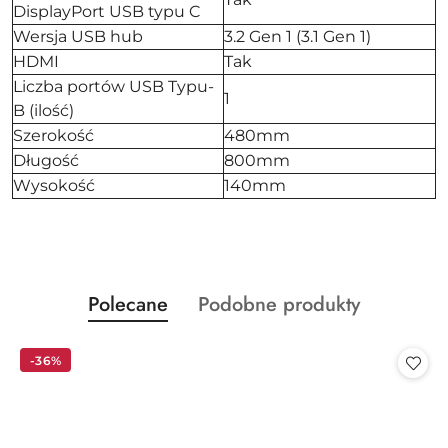
DisplayPort USB typu C
Wersja USB hub
3.2 Gen 1 (3.1 Gen 1)
HDMI
Tak
Liczba portów USB Typu-
1
B (ilość)
Szerokość
480mm
Długość
800mm
Wysokość
140mm
Produkty
Produkty
Polecane
Podobne produkty
Pomiń karuzelę produktów
o
o
statusie:
statusie:
-36%