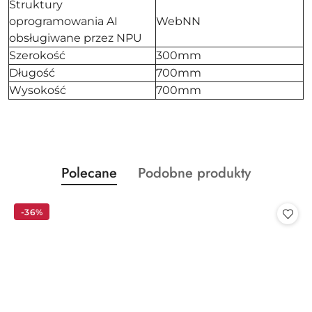
Struktury
oprogramowania AI
WebNN
obsługiwane przez NPU
Szerokość
300mm
Długość
700mm
Wysokość
700mm
Produkty
Produkty
Polecane
Podobne produkty
Pomiń karuzelę produktów
o
o
statusie:
statusie:
-36%