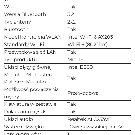
Wi-Fi
Tak
Wersja Bluetooth
5.2
Typ anteny
2x2
Bluetooth
Tak
Model kontrolera WLAN
Intel Wi-Fi 6 AX203
Standardy Wi- Fi
Wi-Fi 6 (802.11ax)
Przewodowa sieć LAN
Tak
Typ produktu
Mini PC
Układ płyty głównej
Intel B860
Moduł TPM (Trusted
Tak
Platform Module)
Możliwość podłączenia
Przewodowa
myszy
Klawiatura w zestawie
Tak
Dołączona myszka
Tak
Układ audio
Realtek ALC233VB
System dźwięku
Dźwięk wysokiej jakości
Ilość głośników
1