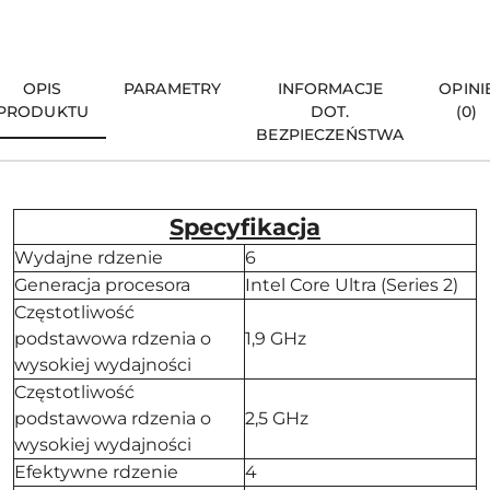
OPIS
PARAMETRY
INFORMACJE
OPINI
PRODUKTU
DOT.
(0)
BEZPIECZEŃSTWA
Specyfikacja
Wydajne rdzenie
6
Generacja procesora
Intel Core Ultra (Series 2)
Częstotliwość
podstawowa rdzenia o
1,9 GHz
wysokiej wydajności
Częstotliwość
podstawowa rdzenia o
2,5 GHz
wysokiej wydajności
Efektywne rdzenie
4