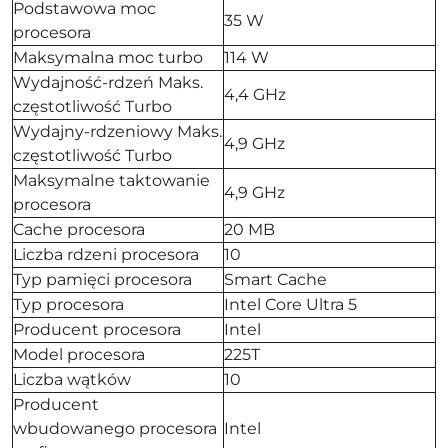
Podstawowa moc
35 W
procesora
Maksymalna moc turbo
114 W
Wydajność-rdzeń Maks.
4,4 GHz
częstotliwość Turbo
Wydajny-rdzeniowy Maks.
4,9 GHz
częstotliwość Turbo
Maksymalne taktowanie
4,9 GHz
procesora
Cache procesora
20 MB
Liczba rdzeni procesora
10
Typ pamięci procesora
Smart Cache
Typ procesora
Intel Core Ultra 5
Producent procesora
Intel
Model procesora
225T
Liczba wątków
10
Producent
wbudowanego procesora
Intel