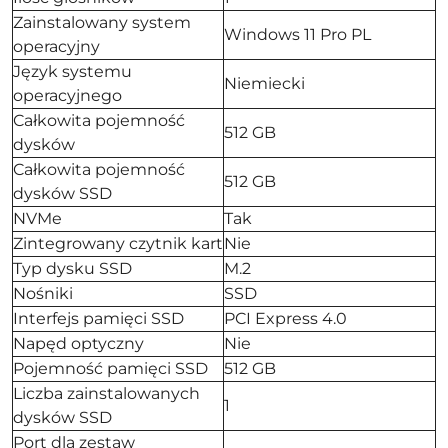
Zainstalowany system
Windows 11 Pro PL
operacyjny
Język systemu
Niemiecki
operacyjnego
Całkowita pojemność
512 GB
dysków
Całkowita pojemność
512 GB
dysków SSD
NVMe
Tak
Zintegrowany czytnik kart
Nie
Typ dysku SSD
M.2
Nośniki
SSD
Interfejs pamięci SSD
PCI Express 4.0
Napęd optyczny
Nie
Pojemność pamięci SSD
512 GB
Liczba zainstalowanych
1
dysków SSD
Port dla zestaw