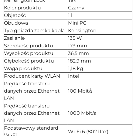
Kensington Lock
Tak
Kolor produktu
Czarny
Objętość
1 l
Obudowa
Mini PC
Typ gniazda zamka kabla
Kensington
Zasilanie
135 W
Szerokość produktu
179 mm
Wysokość produktu
36,5 mm
Głębokość produktu
182,9 mm
Waga produktu
1,18 kg
Producent karty WLAN
Intel
Prędkość transferu
danych przez Ethernet
100 Mbit/s
LAN
Prędkość transferu
danych przez Ethernet
1000 Mbit/s
LAN
Podstawowy standard
Wi-Fi 6 (802.11ax)
Wi-Fi