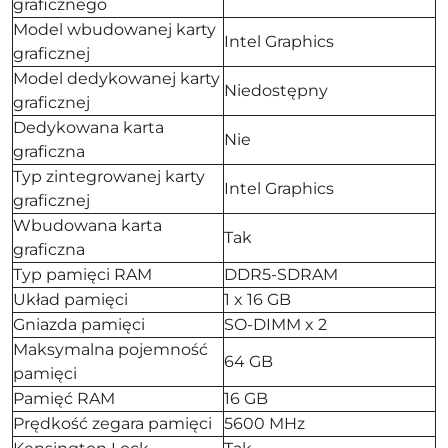
graficznego
Model wbudowanej karty
Intel Graphics
graficznej
Model dedykowanej karty
Niedostępny
graficznej
Dedykowana karta
Nie
graficzna
Typ zintegrowanej karty
Intel Graphics
graficznej
Wbudowana karta
Tak
graficzna
Typ pamięci RAM
DDR5-SDRAM
Układ pamięci
1 x 16 GB
Gniazda pamięci
SO-DIMM x 2
Maksymalna pojemność
64 GB
pamięci
Pamięć RAM
16 GB
Prędkość zegara pamięci
5600 MHz