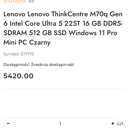
(0)
Lenovo Lenovo ThinkCentre M70q Gen
6 Intel Core Ultra 5 225T 16 GB DDR5-
SDRAM 512 GB SSD Windows 11 Pro
Mini PC Czarny
Symbol:
577176
Dostępność:
Średnia dostępność
cena:
5420.00
Ilość
szt.