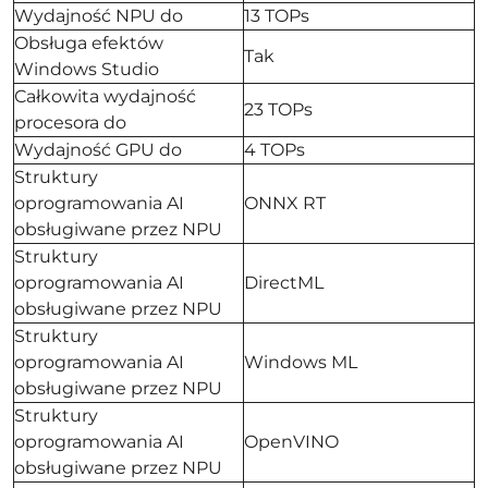
Wydajność NPU do
13 TOPs
Obsługa efektów
Tak
Windows Studio
Całkowita wydajność
23 TOPs
procesora do
Wydajność GPU do
4 TOPs
Struktury
oprogramowania AI
ONNX RT
obsługiwane przez NPU
Struktury
oprogramowania AI
DirectML
obsługiwane przez NPU
Struktury
oprogramowania AI
Windows ML
obsługiwane przez NPU
Struktury
oprogramowania AI
OpenVINO
obsługiwane przez NPU