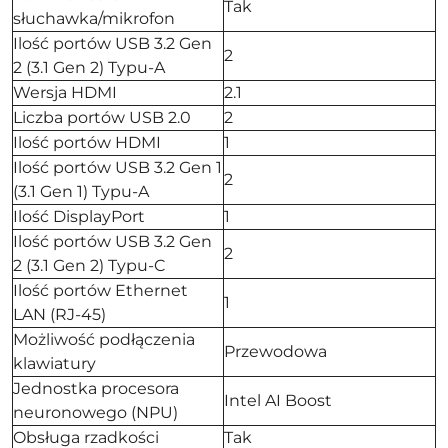
Tak
słuchawka/mikrofon
Ilość portów USB 3.2 Gen
2
2 (3.1 Gen 2) Typu-A
Wersja HDMI
2.1
Liczba portów USB 2.0
2
Ilość portów HDMI
1
Ilość portów USB 3.2 Gen 1
2
(3.1 Gen 1) Typu-A
Ilość DisplayPort
1
Ilość portów USB 3.2 Gen
2
2 (3.1 Gen 2) Typu-C
Ilość portów Ethernet
1
LAN (RJ-45)
Możliwość podłączenia
Przewodowa
klawiatury
Jednostka procesora
Intel AI Boost
neuronowego (NPU)
Obsługa rzadkości
Tak