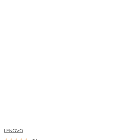
NAZWA
LENOVO
PRODUCENTA: