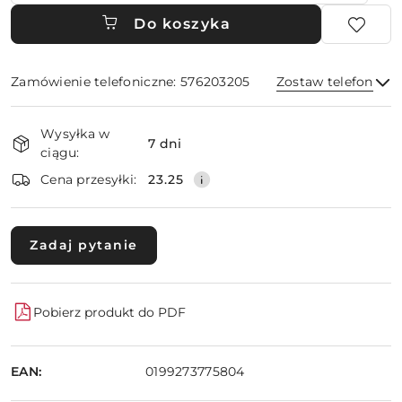
Do koszyka
Zamówienie telefoniczne: 576203205
Zostaw telefon
Dostępność
Wysyłka w
i
7 dni
ciągu:
dostawa
Wyślij
Cena przesyłki:
23.25
Zadaj pytanie
Pobierz produkt do PDF
EAN:
0199273775804