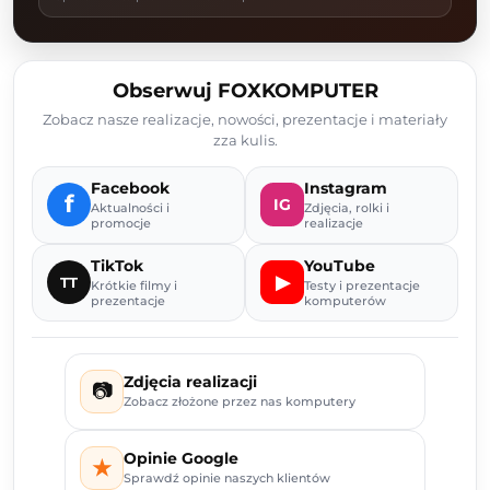
Obserwuj FOXKOMPUTER
Zobacz nasze realizacje, nowości, prezentacje i materiały
zza kulis.
Facebook
Instagram
f
IG
Aktualności i
Zdjęcia, rolki i
promocje
realizacje
TikTok
YouTube
▶
TT
Krótkie filmy i
Testy i prezentacje
prezentacje
komputerów
Zdjęcia realizacji
📷
Zobacz złożone przez nas komputery
Opinie Google
★
Sprawdź opinie naszych klientów