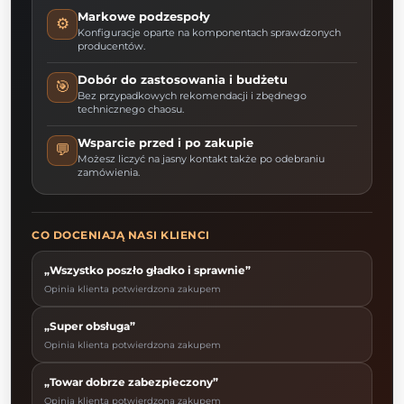
Markowe podzespoły
⚙️
Konfiguracje oparte na komponentach sprawdzonych
producentów.
Dobór do zastosowania i budżetu
🎯
Bez przypadkowych rekomendacji i zbędnego
technicznego chaosu.
Wsparcie przed i po zakupie
💬
Możesz liczyć na jasny kontakt także po odebraniu
zamówienia.
CO DOCENIAJĄ NASI KLIENCI
„Wszystko poszło gładko i sprawnie”
Opinia klienta potwierdzona zakupem
„Super obsługa”
Opinia klienta potwierdzona zakupem
„Towar dobrze zabezpieczony”
Opinia klienta potwierdzona zakupem