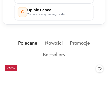
Opinie Ceneo
C
Zobacz ocenę naszego sklepu
Produkty
Produkty
Produkty
Polecane
Nowości
Promocje
Pomiń karuzelę produktów
o
o
o
Produkty
Bestsellery
statusie:
statusie:
statusie:
o
statusie:
-36%