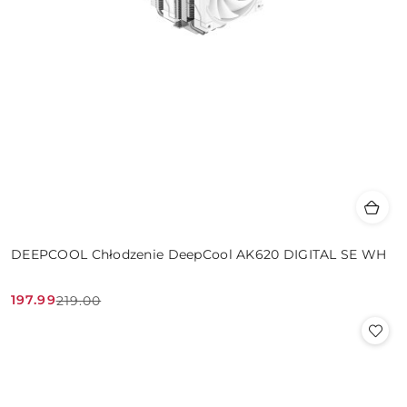
DEEPCOOL Chłodzenie DeepCool AK620 DIGITAL SE WH
197.99
219.00
Cena
Cena
promocyjna:
przed
promocją: