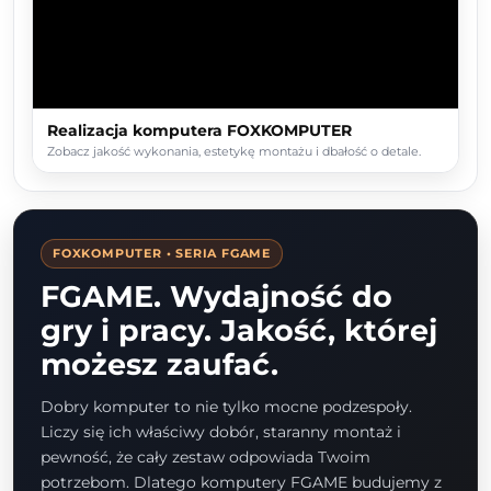
Realizacja komputera FOXKOMPUTER
Zobacz jakość wykonania, estetykę montażu i dbałość o detale.
FOXKOMPUTER • SERIA FGAME
FGAME. Wydajność do
gry i pracy. Jakość, której
możesz zaufać.
Dobry komputer to nie tylko mocne podzespoły.
Liczy się ich właściwy dobór, staranny montaż i
pewność, że cały zestaw odpowiada Twoim
potrzebom. Dlatego komputery FGAME budujemy z