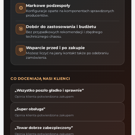
Markowe podzespoły
⚙️
Konfiguracje oparte na komponentach sprawdzonych
producentów.
Dobór do zastosowania i budżetu
🎯
Bez przypadkowych rekomendacji i zbędnego
technicznego chaosu.
Wsparcie przed i po zakupie
💬
Możesz liczyć na jasny kontakt także po odebraniu
zamówienia.
CO DOCENIAJĄ NASI KLIENCI
„Wszystko poszło gładko i sprawnie”
Opinia klienta potwierdzona zakupem
„Super obsługa”
Opinia klienta potwierdzona zakupem
„Towar dobrze zabezpieczony”
Opinia klienta potwierdzona zakupem