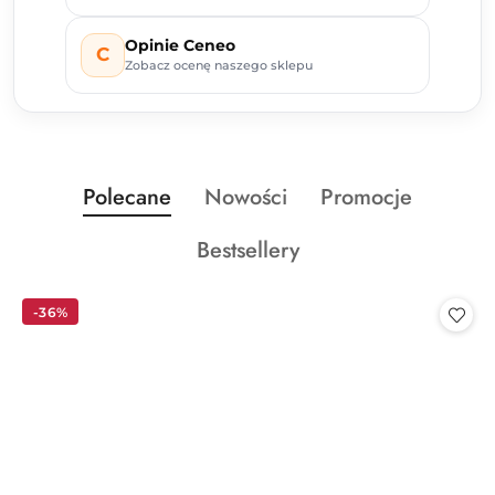
Opinie Ceneo
C
Zobacz ocenę naszego sklepu
Produkty
Produkty
Produkty
Polecane
Nowości
Promocje
Pomiń karuzelę produktów
o
o
o
Produkty
Bestsellery
statusie:
statusie:
statusie:
o
statusie:
-36%