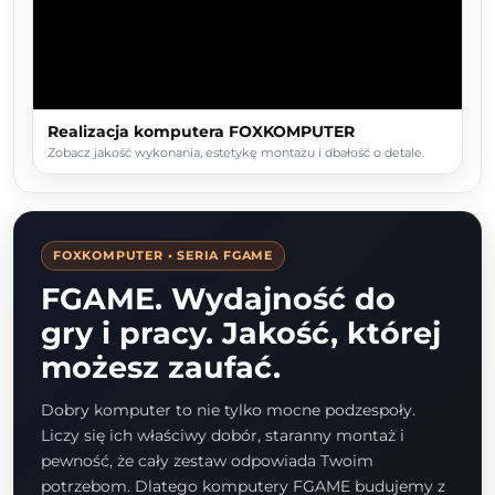
Realizacja komputera FOXKOMPUTER
Zobacz jakość wykonania, estetykę montażu i dbałość o detale.
FOXKOMPUTER • SERIA FGAME
FGAME. Wydajność do
gry i pracy. Jakość, której
możesz zaufać.
Dobry komputer to nie tylko mocne podzespoły.
Liczy się ich właściwy dobór, staranny montaż i
pewność, że cały zestaw odpowiada Twoim
potrzebom. Dlatego komputery FGAME budujemy z