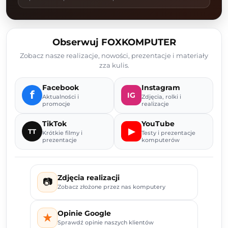
Obserwuj FOXKOMPUTER
Zobacz nasze realizacje, nowości, prezentacje i materiały
zza kulis.
Facebook
Instagram
f
IG
Aktualności i
Zdjęcia, rolki i
promocje
realizacje
TikTok
YouTube
▶
TT
Krótkie filmy i
Testy i prezentacje
prezentacje
komputerów
Zdjęcia realizacji
📷
Zobacz złożone przez nas komputery
Opinie Google
★
Sprawdź opinie naszych klientów