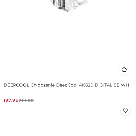
DEEPCOOL Chłodzenie DeepCool AK620 DIGITAL SE WH
197.99
219.00
Cena
Cena
promocyjna:
przed
promocją: