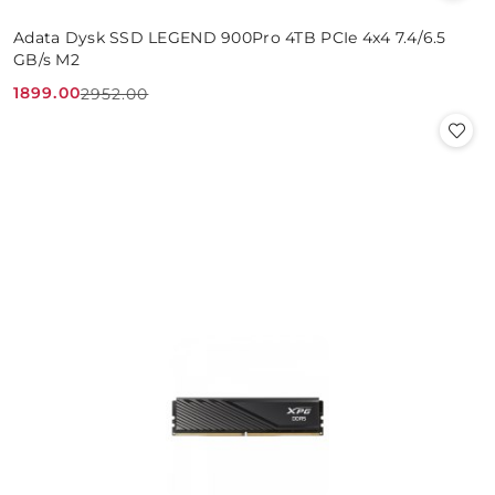
Adata Dysk SSD LEGEND 900Pro 4TB PCIe 4x4 7.4/6.5
GB/s M2
1899.00
2952.00
Cena
Cena
promocyjna:
przed
promocją: