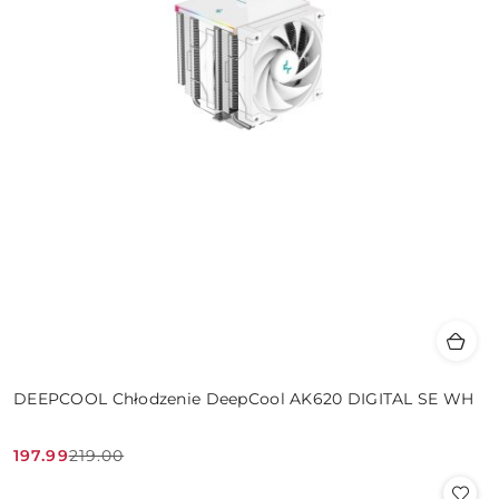
DEEPCOOL Chłodzenie DeepCool AK620 DIGITAL SE WH
197.99
219.00
Cena
Cena
promocyjna:
przed