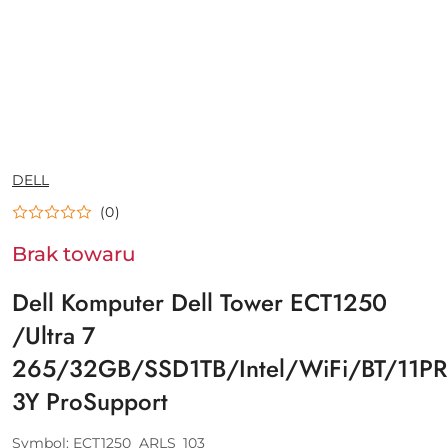
NAZWA
DELL
PRODUCENTA:
(0)
Brak towaru
Dell Komputer Dell Tower ECT1250
/Ultra 7
265/32GB/SSD1TB/Intel/WiFi/BT/11PR
3Y ProSupport
Symbol:
ECT1250_ARLS_103