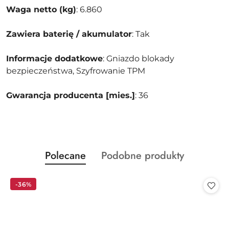
Waga netto (kg)
: 6.860
Zawiera baterię / akumulator
: Tak
Informacje dodatkowe
: Gniazdo blokady
bezpieczeństwa, Szyfrowanie TPM
Gwarancja producenta [mies.]
: 36
Produkty
Produkty
Polecane
Podobne produkty
Pomiń karuzelę produktów
o
o
statusie:
statusie:
-36%