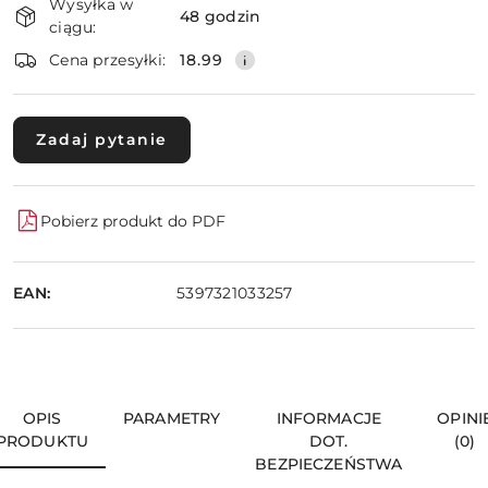
Wysyłka w
i
48 godzin
ciągu:
dostawa
Wyślij
Cena przesyłki:
18.99
Zadaj pytanie
Pobierz produkt do PDF
EAN:
5397321033257
OPIS
PARAMETRY
INFORMACJE
OPINI
PRODUKTU
DOT.
(0)
BEZPIECZEŃSTWA