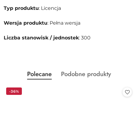
Typ produktu
: Licencja
Wersja produktu
: Pełna wersja
Liczba stanowisk / jednostek
: 300
Produkty
Produkty
Polecane
Podobne produkty
Pomiń karuzelę produktów
o
o
statusie:
statusie:
-36%