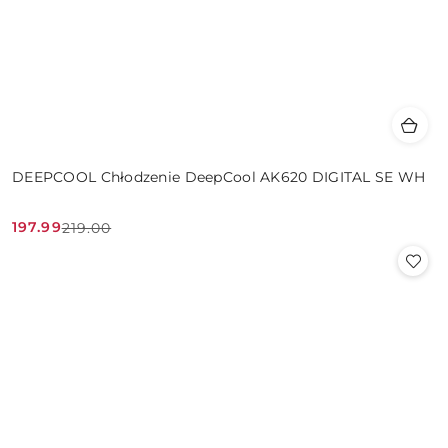
DEEPCOOL Chłodzenie DeepCool AK620 DIGITAL SE WH
197.99
219.00
Cena
Cena
promocyjna:
przed
promocją: