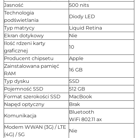
Jasność
500 nits
Technologia
Diody LED
podświetlania
Typ matrycy
Liquid Retina
Ekran dotykowy
Nie
Ilość rdzeni karty
10
graficznej
Producent chipsetu
Apple
Zainstalowana pamięć
16 GB
RAM
Typ dysku
SSD
Pojemność SSD
512 GB
Format szerokości SSD
MacBook
Napęd optyczny
Brak
Bluetooth
Komunikacja
WiFi 802.11 ax
Modem WWAN (3G) / LTE
Nie
(4G) / 5G