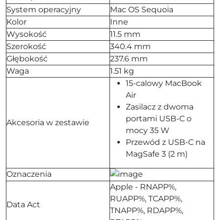
System operacyjny
Mac OS Sequoia
Kolor
Inne
Wysokość
11.5 mm
Szerokość
340.4 mm
Głębokość
237.6 mm
Waga
1.51 kg
15-calowy MacBook
Air
Zasilacz z dwoma
portami USB-C o
Akcesoria w zestawie
mocy 35 W
Przewód z USB-C na
MagSafe 3 (2 m)
Oznaczenia
Apple - RNAPP%,
RUAPP%, TCAPP%,
Data Act
TNAPP%, RDAPP%,