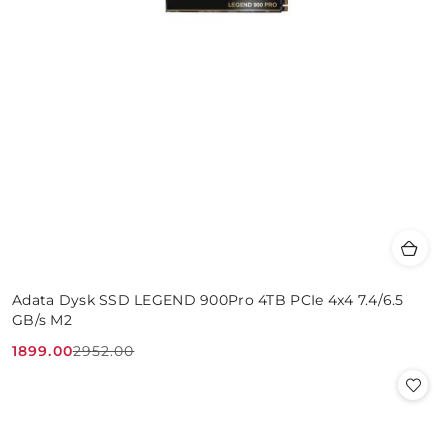
Adata Dysk SSD LEGEND 900Pro 4TB PCIe 4x4 7.4/6.5
GB/s M2
1899.00
2952.00
Cena
Cena
promocyjna:
przed
promocją: