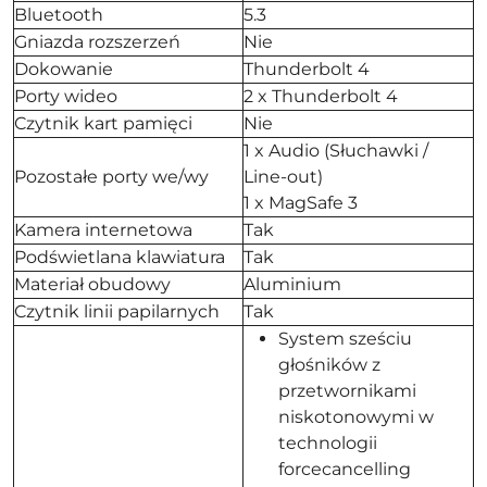
Bluetooth
5.3
Gniazda rozszerzeń
Nie
Dokowanie
Thunderbolt 4
Porty wideo
2 x Thunderbolt 4
Czytnik kart pamięci
Nie
1 x Audio (Słuchawki /
Pozostałe porty we/wy
Line-out)
1 x MagSafe 3
Kamera internetowa
Tak
Podświetlana klawiatura
Tak
Materiał obudowy
Aluminium
Czytnik linii papilarnych
Tak
System sześciu
głośników z
przetwornikami
niskotonowymi w
technologii
forcecancelling