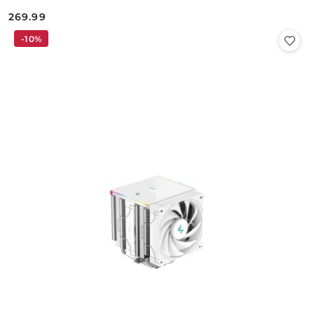
269.99
Cena:
-10%