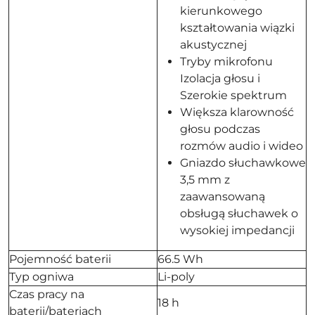
kierunkowego
kształtowania wiązki
akustycznej
Tryby mikrofonu
Izolacja głosu i
Szerokie spektrum
Większa klarowność
głosu podczas
rozmów audio i wideo
Gniazdo słuchawkowe
3,5 mm z
zaawansowaną
obsługą słuchawek o
wysokiej impedancji
Pojemność baterii
66.5 Wh
Typ ogniwa
Li-poly
Czas pracy na
18 h
baterii/bateriach